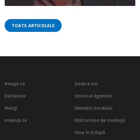
TOATE ARTICOLELE
Roagă-te
Despre noi
Dăruiește
Istoricul Agenției
Mergi
Membrii bordului
Implică-te
Mărturisire de credinţă
Vino În Echipă