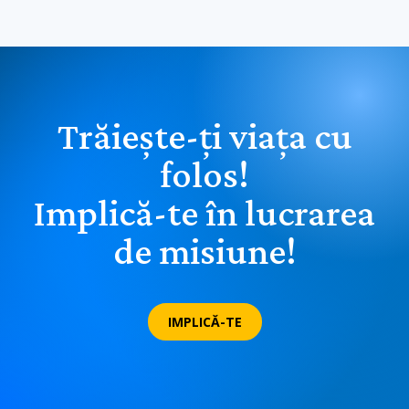
Trăiește-ți viața cu
folos!
Implică-te în lucrarea
de misiune!
IMPLICĂ-TE