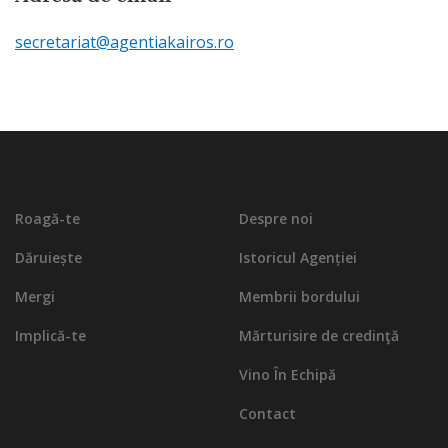
secretariat@agentiakairos.ro
Roagă-te
Despre noi
Dăruiește
Istoricul Agenției
Mergi
Membrii bordului
Implică-te
Mărturisire de credinţă
Vino În Echipă
Contact