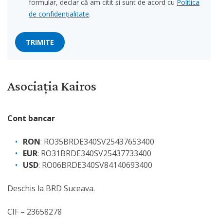
formular, declar că am citit și sunt de acord cu
Politica
de confidențialitate
.
Asociația Kairos
Cont bancar
RON
: RO35BRDE340SV25437653400
EUR
: RO31BRDE340SV25437733400
USD
: RO06BRDE340SV84140693400
Deschis la BRD Suceava.
CIF – 23658278