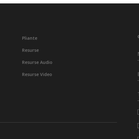
Pliante
Resurse
Resurse Audio
Resurse Video