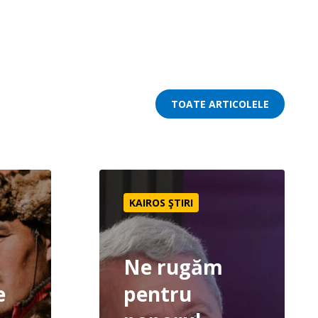
TOATE ARTICOLELE
ere
ntru grupuri etnice neevanghelizate 2026
Ne rugăm pentru poporul fulanii din Nige
KAIROS ŞTIRI
Ne rugăm
e
pentru