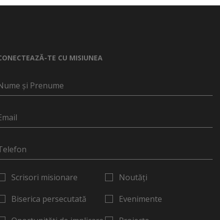
CONECTEAZĂ-TE CU MISIUNEA
Scrisori misionare
Noutăți
Biserica persecutată
Evenimente