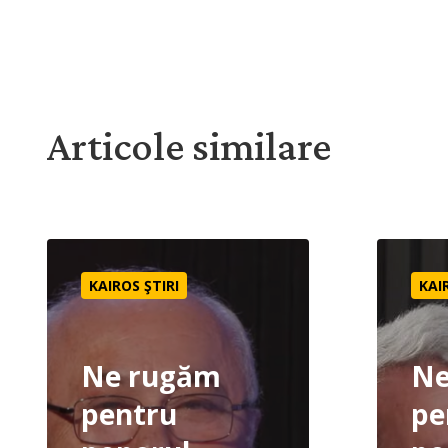
Articole similare
Ne rugăm pentru poporul dukha din Mongolia | Rugăc
Ne rugăm 
KAIROS ŞTIRI
KAI
Ne rugăm
Ne
pentru
pe