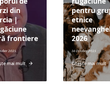
porul de
rugăciune
rzi din
pentru gru
rcia |
etnice
găciune
neevanghel
ră frontiere
2026
October 
tober 2025
14 October 2025
ște mai mult
Citește mai mult