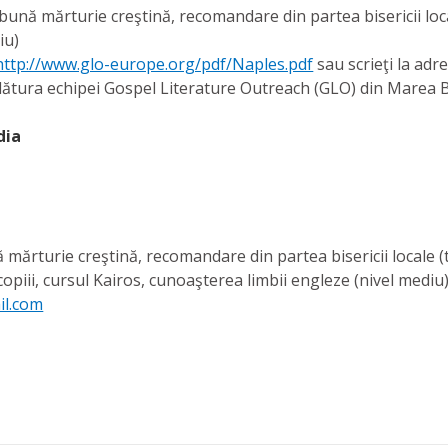
, bună mărturie creştină, recomandare din partea bisericii loc
iu)
ttp://www.glo-europe.org/pdf/Naples.pdf
sau scrieţi la adr
alătura echipei Gospel Literature Outreach (GLO) din Marea B
dia
ă mărturie creştină, recomandare din partea bisericii locale 
i copiii, cursul Kairos, cunoaşterea limbii engleze (nivel mediu
il.com