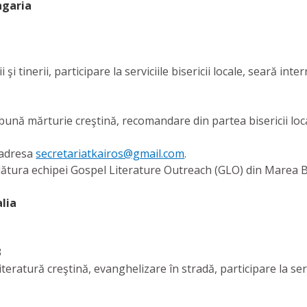
ngaria
i şi tinerii, participare la serviciile bisericii locale, seară 
i, bună mărturie creştină, recomandare din partea bisericii loc
a adresa
secretariatkairos@gmail.com
.
 alătura echipei Gospel Literature Outreach (GLO) din Marea B
alia
3
iteratură creştină, evanghelizare în stradă, participare la serv