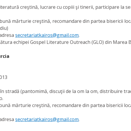
iteratură creştină, lucrare cu copiii şi tinerii, participare la se
, bună mărturie creştină, recomandare din partea bisericii loc
diu)
a adresa
secretariatkairos@gmail.com
.
 alătura echipei Gospel Literature Outreach (GLO) din Marea B
rcia
2013
n stradă (pantomimă, discuţii de la om la om, distribuire trac
o.
i, bună mărturie creştină, recomandare din partea bisericii loc
a adresa
secretariatkairos@gmail.com
.