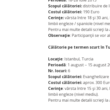
Perioadă:
18-28 iulie 2013
Scopul călătoriei:
distribuire de l
Costul călătoriei:
190 Euro
Cerinţe:
vârsta între 18 şi 30 ani
limbii engleze / spaniole (nivel me
Pentru mai multe detalii scrieţi l
Observaţie
: Participanţii se vor
Călătorie pe termen scurt în Tu
Locaţie
: Istanbul, Turcia
Perioadă
: 1 august – 15 august 
Nr. locuri:
6
Scopul călătoriei:
Evanghelizare î
Costul călătoriei:
aprox. 300 Eur
Cerinţe
: vârsta între 15 şi 30 an
limbii engleze (nivel mediu).
Pentru mai multe detalii scrieţi l