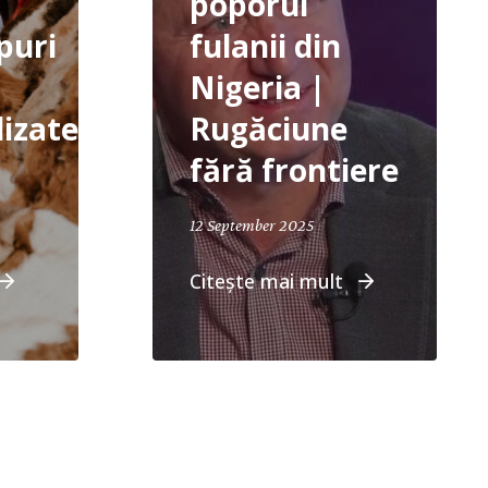
poporul
puri
fulanii din
Nigeria |
izate
Rugăciune
fără frontiere
14, 2025
September 12, 2025
12 September 2025
Citește mai mult