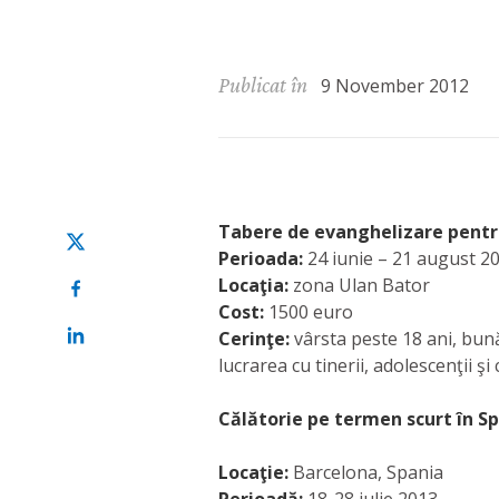
Publicat în
9 November 2012
Tabere de evanghelizare pentru
Perioada:
24 iunie – 21 august 2
Locaţia:
zona Ulan Bator
Cost:
1500 euro
Cerinţe:
vârsta peste 18 ani, bună
lucrarea cu tinerii, adolescenţii şi
Călătorie pe termen scurt în S
Locaţie:
Barcelona, Spania