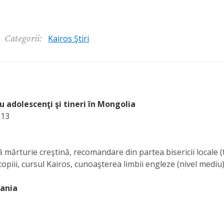
Categorii:
Kairos Ştiri
 adolescenţi şi tineri în Mongolia
013
 mărturie creştină, recomandare din partea bisericii locale (
 copiii, cursul Kairos, cunoaşterea limbii engleze (nivel mediu)
pania