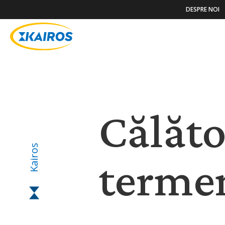
DESPRE NOI
POVESTIRI ȘI NOUTĂȚ
Călăto
Kairos
termen