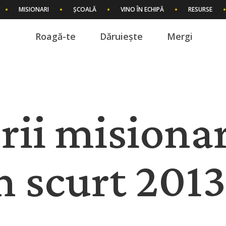
MISIONARI
ȘCOALĂ
VINO ÎN ECHIPĂ
RESURSE
Roagă-te
Dăruiește
Mergi
I
rii misiona
 scurt 201