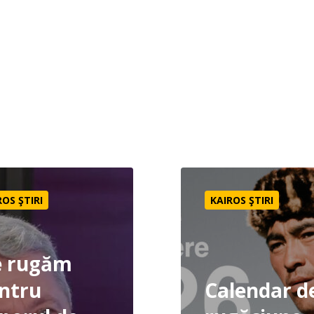
iune fără frontiere
pentru poporul de kurzi din Turcia | Rugăciune fără fronti
Calendar de rugăciune pe
ROS ŞTIRI
KAIROS ŞTIRI
 rugăm
ntru
Calendar d