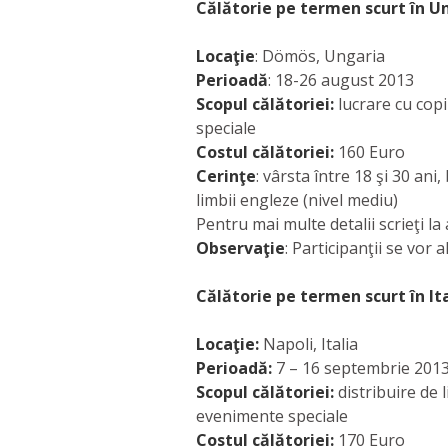
Călătorie pe termen scurt în U
Locaţie
: Dömös, Ungaria
Perioadă
: 18-26 august 2013
Scopul călătoriei:
lucrare cu copii
speciale
Costul călătoriei:
160 Euro
Cerinţe
: vârsta între 18 şi 30 an
limbii engleze (nivel mediu)
Pentru mai multe detalii scrieţi l
Observaţie
: Participanţii se vor
Călătorie pe termen scurt în It
Locaţie:
Napoli, Italia
Perioadă:
7 – 16 septembrie 201
Scopul călătoriei:
distribuire de l
evenimente speciale
Costul călătoriei:
170 Euro