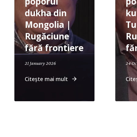
poporul
po
dukha din
ku
Mongolia |
Tu
Rugăciune
Ru
fără frontiere
fă
January 21, 2026
21 January 2026
24 Oc
Citește mai mult
Cite