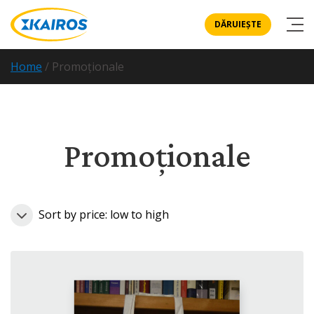
DĂRUIEȘTE
Home
/
Promoționale
Promoționale