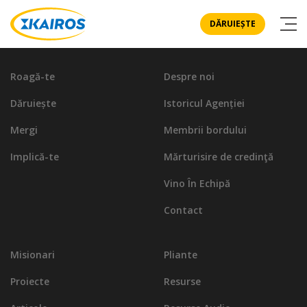
DĂRUIEȘTE
Roagă-te
Despre noi
Dăruiește
Istoricul Agenției
Mergi
Membrii bordului
Implică-te
Mărturisire de credinţă
Vino În Echipă
Contact
Misionari
Pliante
Proiecte
Resurse