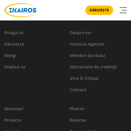
DĂRUIEȘTE
Roagă-te
Despre noi
Dăruiește
Istoricul Agenției
Mergi
Membrii bordului
Implică-te
Mărturisire de credinţă
Vino În Echipă
Contact
Misionari
Pliante
Proiecte
Resurse