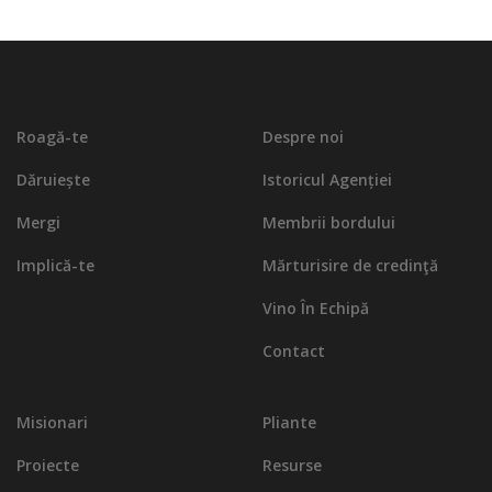
Roagă-te
Despre noi
Dăruiește
Istoricul Agenției
Mergi
Membrii bordului
Implică-te
Mărturisire de credinţă
Vino În Echipă
Contact
Misionari
Pliante
Proiecte
Resurse