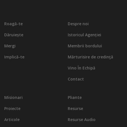
Roagă-te
Despre noi
Dăruiește
Istoricul Agenției
Mergi
Membrii bordului
Implică-te
Mărturisire de credinţă
Vino În Echipă
Contact
Misionari
Pliante
Proiecte
Resurse
Articole
Resurse Audio