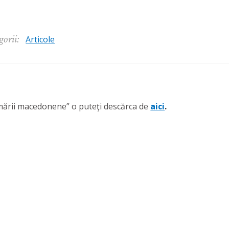
2024
gorii:
Articole
ării macedonene” o puteţi descărca de
aici
.