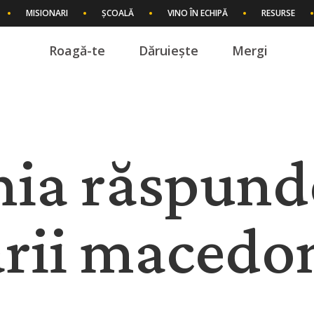
MISIONARI
ȘCOALĂ
VINO ÎN ECHIPĂ
RESURSE
Roagă-te
Dăruiește
Mergi
I
ia răspund
rii macedo