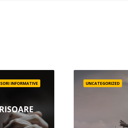
E DE INFORMARE – FAMILIA ASLAN, Orientul Mijlociu
India – Idolatrie | Persec
ISORI INFORMATIVE
UNCATEGORIZED
RISOARE