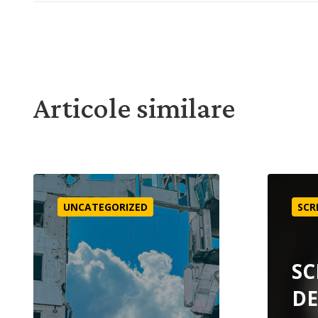
Articole similare
Misiune și în vreme de criză?
SCRISOAR
UNCATEGORIZED
SCR
SC
DE