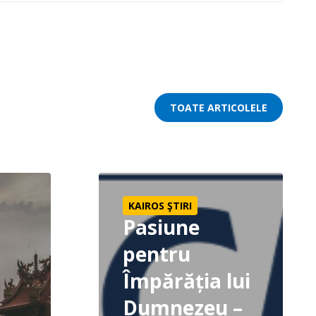
TOATE ARTICOLELE
uție | Evanghelie
Pasiune pentru Împărăția lui Dumnezeu –
KAIROS ŞTIRI
Pasiune
pentru
Împărăția lui
Dumnezeu –