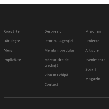
Roagă-te
Despre noi
Misionari
Dăruiește
Istoricul Agenției
Proiecte
Mergi
Membrii bordului
Articole
Implică-te
Mărturisire de
Evenimente
credinţă
Școală
Vino În Echipă
Magazin
Contact