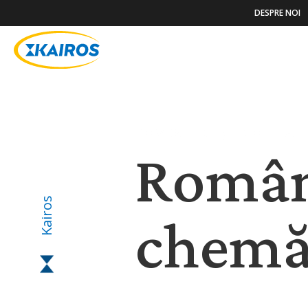
DESPRE NOI
POVESTIRI ȘI NOUTĂȚ
Român
Kairos
chemă