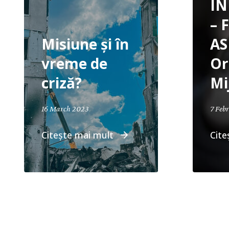
I
– 
Misiune și în
AS
vreme de
Or
criză?
Mi
16 March 2023
7 Feb
Citește mai mult
Cite