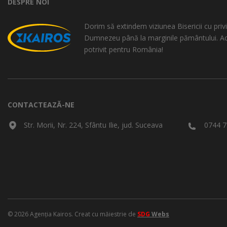
DESPRE NOI
Dorim să extindem viziunea Bisericii cu privi
Dumnezeu până la marginile pământului. A
potrivit pentru România!
CONTACTEAZĂ-NE
Str. Morii, Nr. 224, Sfântu Ilie, jud. Suceava
0744 7
© 2026 Agenția Kairos. Creat cu măiestrie de
SDG
Webs