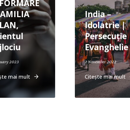
NFORMARE
FAMILIA
India –
LAN,
Idolatrie |
ientul
Persecuție 
jlociu
Evanghelie
ruary 2023
2 November 2022
ște mai mult
Citește mai mult