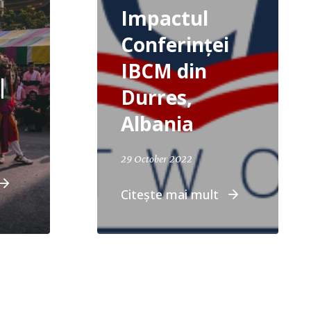
Impactul
Conferinței
IBCM din
|
Durres,
Albania
29 October 2022
Citește mai mult