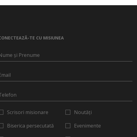
CONECTEAZĂ-TE CU MISIUNEA
Scrisori misionare
Noutăți
Biserica persecutată
Evenimente