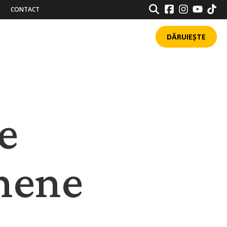
SEARCH
CONTACT
DĂRUIEȘTE
e
nene