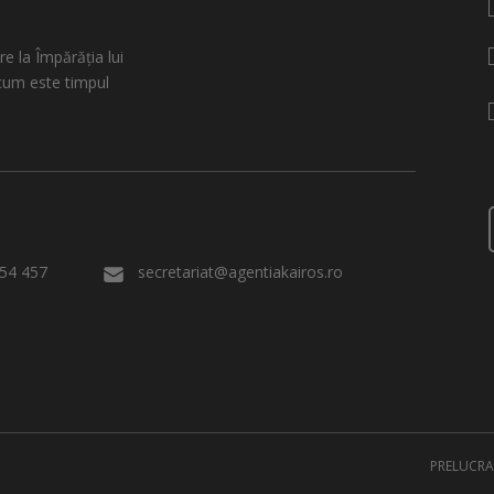
re la Împărăția lui
cum este timpul
54 457
secretariat@agentiakairos.ro
PRELUCRA