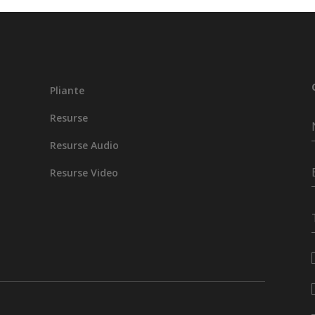
Pliante
Resurse
Resurse Audio
Resurse Video