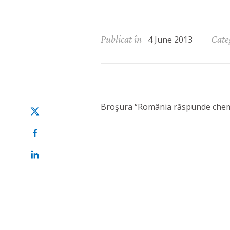
April 19, 
Publicat în
Cate
4 June 2013
Broşura “România răspunde chem