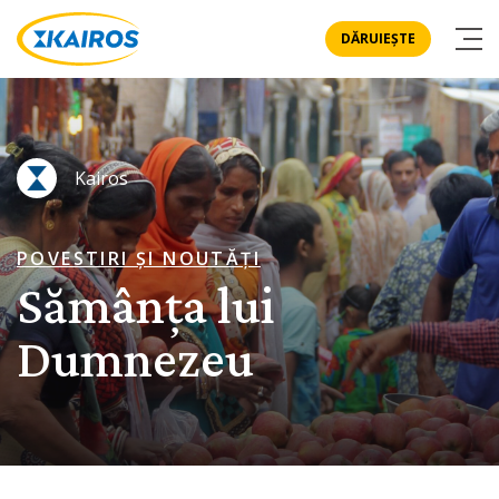
DĂRUIEȘTE
Kairos
POVESTIRI ȘI NOUTĂȚI
Sămânța lui
Dumnezeu