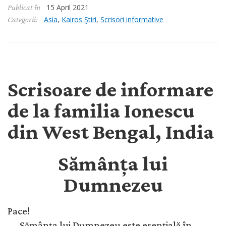
15 April 2021
Publicat în
Asia
,
Kairos Ştiri
,
Scrisori informative
Categorii:
Scrisoare de informare
de la familia Ionescu
din West Bengal, India
Sămânța lui
Dumnezeu
Pace!
Sămânța lui Dumnezeu este esențială în