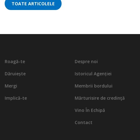
TOATE ARTICOLELE
Roagă-te
Despre noi
Dăruiește
Istoricul Agenției
Mergi
Membrii bordului
Implică-te
Mărturisire de credinţă
Vino În Echipă
Contact