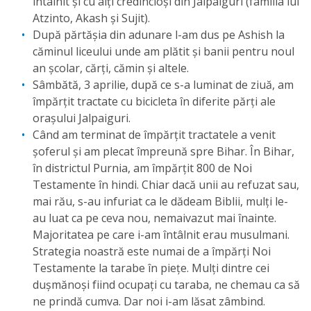
întâlnit și cu alți credincioși din Jalpaiguri (familia lui
Atzinto, Akash și Sujit).
După părtășia din adunare l-am dus pe Ashish la
căminul liceului unde am plătit și banii pentru noul
an școlar, cărți, cămin și altele.
Sâmbătă, 3 aprilie, după ce s-a luminat de ziuă, am
împărțit tractate cu bicicleta în diferite părți ale
orașului Jalpaiguri.
Când am terminat de împărțit tractatele a venit
șoferul și am plecat împreună spre Bihar. În Bihar,
în districtul Purnia, am împărțit 800 de Noi
Testamente în hindi. Chiar dacă unii au refuzat sau,
mai rău, s-au infuriat ca le dădeam Biblii, mulți le-
au luat ca pe ceva nou, nemaivazut mai înainte.
Majoritatea pe care i-am întâlnit erau musulmani.
Strategia noastră este numai de a împărți Noi
Testamente la tarabe în piețe. Mulți dintre cei
dușmănoși fiind ocupați cu taraba, ne chemau ca să
ne prindă cumva. Dar noi i-am lăsat zâmbind.