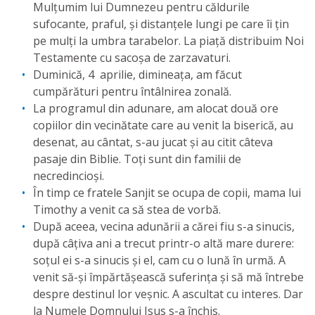
Mulțumim lui Dumnezeu pentru căldurile
sufocante, praful, și distanțele lungi pe care îi țin
pe mulți la umbra tarabelor. La piață distribuim Noi
Testamente cu sacoșa de zarzavaturi.
Duminică, 4 aprilie, dimineața, am făcut
cumpărături pentru întâlnirea zonală.
La programul din adunare, am alocat două ore
copiilor din vecinătate care au venit la biserică, au
desenat, au cântat, s-au jucat și au citit câteva
pasaje din Biblie. Toți sunt din familii de
necredincioși.
În timp ce fratele Sanjit se ocupa de copii, mama lui
Timothy a venit ca să stea de vorbă.
După aceea, vecina adunării a cărei fiu s-a sinucis,
după câțiva ani a trecut printr-o altă mare durere:
soțul ei s-a sinucis și el, cam cu o lună în urmă. A
venit să-și împărtășească suferința și să mă întrebe
despre destinul lor veșnic. A ascultat cu interes. Dar
la Numele Domnului Isus s-a închis.