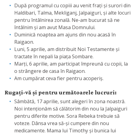
După programul cu copiii au venit frați și surori din
Haldibari, Talma, Mekliganj, Jalpaiguri, și alte locuri
pentru întâlnirea zonală. Ne-am bucurat să ne
întâlnim și am avut Masa Domnului.
Duminică noaptea am ajuns din nou acasă în
Raigaon.
Luni, 5 aprilie, am distribuit Noi Testamente și
tractate în nepali la piața Sombare.
Marți, 6 aprilie, am participat împreună cu copii, la
o strângere de casa în Raigaon.
Am cumpărat ceva fier pentru acoperiș.
Rugați-vă și pentru următoarele lucruri:
Sâmbătă, 17 aprilie, sunt alegeri în zona noastră.
Noi intenționăm să călătorim din nou la Jalpaiguri
pentru diferite motive. Sora Rebeka trebuie să
voteze. Dânsa vrea să-și cumpere din nou
medicamente. Mama lui Timothy și bunica lui