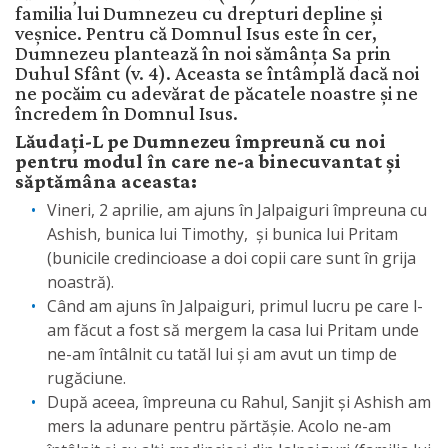
familia lui Dumnezeu cu drepturi depline și
veșnice. Pentru că Domnul Isus este în cer,
Dumnezeu plantează în noi sămânța Sa prin
Duhul Sfânt (v. 4). Aceasta se întâmplă dacă noi
ne pocăim cu adevărat de păcatele noastre și ne
încredem în Domnul Isus.
Lăudați-L pe Dumnezeu împreună cu noi
pentru modul în care ne-a binecuvantat și
săptămâna aceasta:
Vineri, 2 aprilie, am ajuns în Jalpaiguri împreuna cu
Ashish, bunica lui Timothy, și bunica lui Pritam
(bunicile credincioase a doi copii care sunt în grija
noastră).
Când am ajuns în Jalpaiguri, primul lucru pe care l-
am făcut a fost să mergem la casa lui Pritam unde
ne-am întâlnit cu tatăl lui și am avut un timp de
rugăciune.
După aceea, împreuna cu Rahul, Sanjit și Ashish am
mers la adunare pentru părtășie. Acolo ne-am