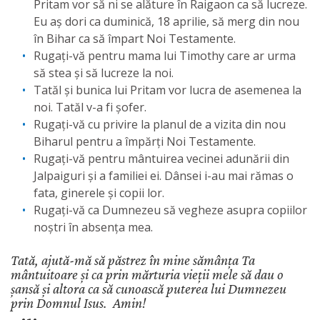
Pritam vor să ni se alăture în Raigaon ca să lucreze.
Eu aș dori ca duminică, 18 aprilie, să merg din nou
în Bihar ca să împart Noi Testamente.
Rugați-vă pentru mama lui Timothy care ar urma
să stea și să lucreze la noi.
Tatăl și bunica lui Pritam vor lucra de asemenea la
noi. Tatăl v-a fi șofer.
Rugați-vă cu privire la planul de a vizita din nou
Biharul pentru a împărți Noi Testamente.
Rugați-vă pentru mântuirea vecinei adunării din
Jalpaiguri și a familiei ei. Dânsei i-au mai rămas o
fata, ginerele și copii lor.
Rugați-vă ca Dumnezeu să vegheze asupra copiilor
noștri în absența mea.
Tată, ajută-mă să păstrez în mine sămânța Ta
mântuitoare și ca prin mărturia vieții mele să dau o
șansă și altora ca să cunoască puterea lui Dumnezeu
prin Domnul Isus. Amin!