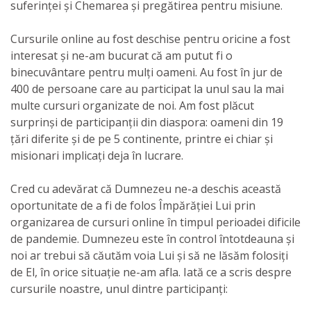
suferinței și Chemarea și pregătirea pentru misiune.
Cursurile online au fost deschise pentru oricine a fost
interesat și ne-am bucurat că am putut fi o
binecuvântare pentru mulți oameni. Au fost în jur de
400 de persoane care au participat la unul sau la mai
multe cursuri organizate de noi. Am fost plăcut
surprinși de participanții din diaspora: oameni din 19
țări diferite și de pe 5 continente, printre ei chiar și
misionari implicați deja în lucrare.
Cred cu adevărat că Dumnezeu ne-a deschis această
oportunitate de a fi de folos Împărăției Lui prin
organizarea de cursuri online în timpul perioadei dificile
de pandemie. Dumnezeu este în control întotdeauna și
noi ar trebui să căutăm voia Lui și să ne lăsăm folosiți
de El, în orice situație ne-am afla. Iată ce a scris despre
cursurile noastre, unul dintre participanți: