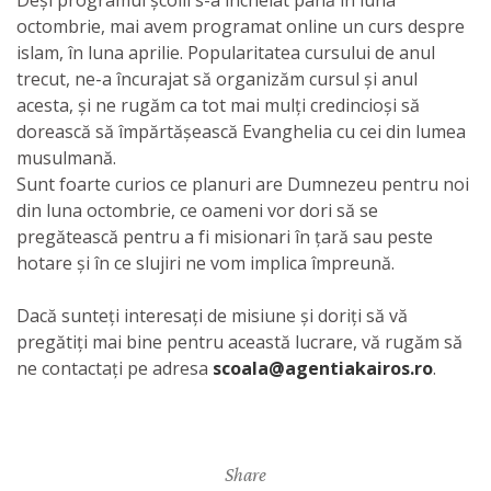
Deși programul școlii s-a încheiat până în luna
octombrie, mai avem programat online un curs despre
islam, în luna aprilie. Popularitatea cursului de anul
trecut, ne-a încurajat să organizăm cursul și anul
acesta, și ne rugăm ca tot mai mulți credincioși să
dorească să împărtășească Evanghelia cu cei din lumea
musulmană.
Sunt foarte curios ce planuri are Dumnezeu pentru noi
din luna octombrie, ce oameni vor dori să se
pregătească pentru a fi misionari în țară sau peste
hotare și în ce slujiri ne vom implica împreună.
Dacă sunteți interesați de misiune și doriți să vă
pregătiți mai bine pentru această lucrare, vă rugăm să
ne contactați pe adresa
scoala@agentiakairos.ro
.
Share