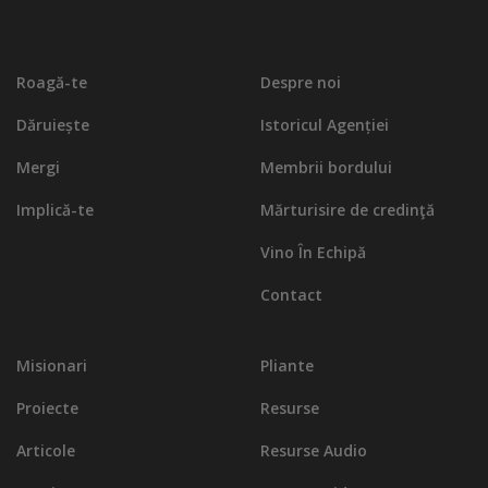
Roagă-te
Despre noi
Dăruiește
Istoricul Agenției
Mergi
Membrii bordului
Implică-te
Mărturisire de credinţă
Vino În Echipă
Contact
Misionari
Pliante
Proiecte
Resurse
Articole
Resurse Audio