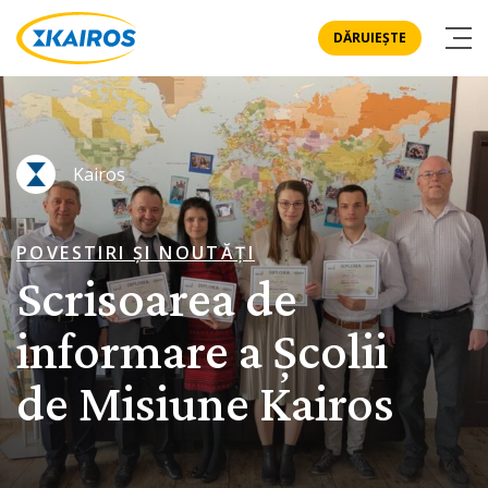
DĂRUIEȘTE
Kairos
POVESTIRI ȘI NOUTĂȚI
Scrisoarea de
informare a Școlii
de Misiune Kairos