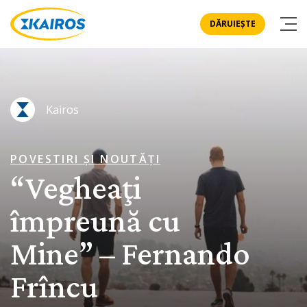
DĂRUIEȘTE
Kairos
POVESTIRI ȘI NOUTĂȚI
“Vegheaţi
împreună cu
Mine” – Fernando
Frîncu