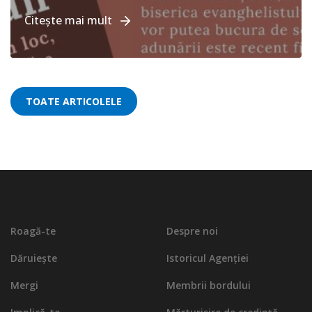
Citește mai mult
TOATE ARTICOLELE
Roagă-te
Despre noi
Dăruiește
Istoricul Agenției
Mergi
Membrii bordului