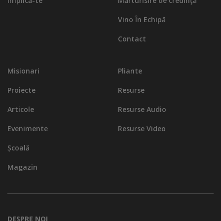
Implică-te
Mărturisire de credinţă
Vino În Echipă
Contact
Misionari
Pliante
Proiecte
Resurse
Articole
Resurse Audio
Evenimente
Resurse Video
Școală
Magazin
DESPRE NOI