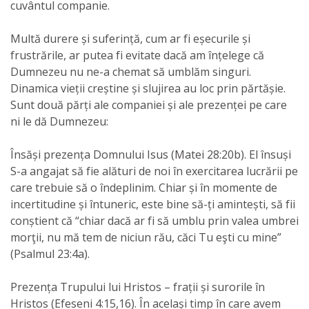
cuvântul companie.
Multă durere și suferință, cum ar fi eșecurile și
frustrările, ar putea fi evitate dacă am înțelege că
Dumnezeu nu ne-a chemat să umblăm singuri.
Dinamica vieții creștine și slujirea au loc prin părtășie.
Sunt două părți ale companiei și ale prezenței pe care
ni le dă Dumnezeu:
Însăși prezența Domnului Isus (Matei 28:20b). El însuși
S-a angajat să fie alături de noi în exercitarea lucrării pe
care trebuie să o îndeplinim. Chiar și în momente de
incertitudine și întuneric, este bine să-ți amintești, să fii
conștient că “chiar dacă ar fi să umblu prin valea umbrei
morţii, nu mă tem de niciun rău, căci Tu eşti cu mine”
(Psalmul 23:4a).
Prezența Trupului lui Hristos – frații și surorile în
Hristos (Efeseni 4:15,16). În același timp în care avem