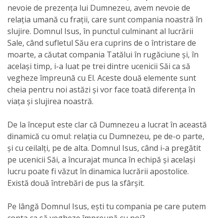
nevoie de prezența lui Dumnezeu, avem nevoie de
relația umană cu frații, care sunt compania noastră în
slujire. Domnul Isus, în punctul culminant al lucrării
Sale, când sufletul Său era cuprins de o întristare de
moarte, a căutat compania Tatălui în rugăciune și, în
același timp, i-a luat pe trei dintre ucenicii Săi ca să
vegheze împreună cu El. Aceste două elemente sunt
cheia pentru noi astăzi și vor face toată diferența în
viața și slujirea noastră.
De la început este clar că Dumnezeu a lucrat în această
dinamică cu omul: relația cu Dumnezeu, pe de-o parte,
și cu ceilalți, pe de alta. Domnul Isus, când i-a pregătit
pe ucenicii Săi, a încurajat munca în echipă și același
lucru poate fi văzut în dinamica lucrării apostolice.
Există două întrebări de pus la sfârșit.
Pe lângă Domnul Isus, ești tu compania pe care putem