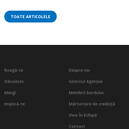
TOATE ARTICOLELE
Roagă-te
Despre noi
Dăruiește
Istoricul Agenției
Mergi
Membrii bordului
Implică-te
Mărturisire de credinţă
Vino În Echipă
Contact