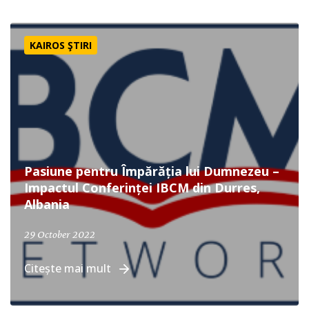
Pasiune pentru Împărăția lui Dumnezeu – Impactul Confer
KAIROS ŞTIRI
Pasiune pentru Împărăția lui Dumnezeu –
Impactul Conferinței IBCM din Durres,
Albania
29 October 2022
Citește mai mult