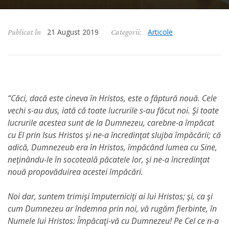
21 August 2019
Articole
Publicat în
Categorii:
“Căci, dacă este cineva în Hristos, este o făptură nouă. Cele
vechi s-au dus, iată că toate lucrurile s-au făcut noi. Şi toate
lucrurile acestea sunt de la Dumnezeu, carebne-a împăcat
cu El prin Isus Hristos şi ne-a încredinţat slujba împăcării; că
adică, Dumnezeub era în Hristos, împăcând lumea cu Sine,
neţinându-le în socoteală păcatele lor, şi ne-a încredinţat
nouă propovăduirea acestei împăcări.
Noi dar, suntem trimişi împuterniciţi ai lui Hristos; şi, ca şi
cum Dumnezeu ar îndemna prin noi, vă rugăm fierbinte, în
Numele lui Hristos: Împăcaţi-vă cu Dumnezeu! Pe Cel ce n-a