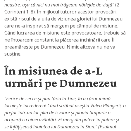
noastre, aşa că nici nu mai trăgeam nădejde de viaţă”
(2
Corinteni 1: 8). În mijlocul tuturor acestor provocări,
există riscul de a uita de viziunea gloriei lui Dumnezeu
care ne-a inspirat să mergem pe câmpul de misiune.
Când lucrarea de misiune este provocatoare, trebuie să
ne întoarcem constant la plăcerea închinării care Îl
preamărește pe Dumnezeu. Nimic altceva nu ne va
susține.
În misiunea de a-L
urmări pe Dumnezeu
“Ferice de cei ce-şi pun tăria în Tine, în a căror inimă
locuieşte încrederea! Când străbat aceştia Valea Plângerii, o
prefac într-un loc plin de izvoare şi ploaia timpurie o
acoperă cu binecuvântări. Ei merg din putere în putere şi
se înfăţişează înaintea lui Dumnezeu în Sion.” (Psalmul