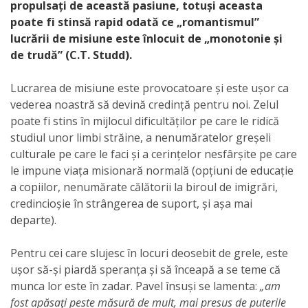
propulsați de această pasiune, totuși aceasta
poate fi stinsă rapid odată ce „romantismul”
lucrării de misiune este înlocuit de „monotonie și
de trudă” (C.T. Studd).
Lucrarea de misiune este provocatoare și este ușor ca
vederea noastră să devină credință pentru noi. Zelul
poate fi stins în mijlocul dificultăților pe care le ridică
studiul unor limbi străine, a nenumăratelor greșeli
culturale pe care le faci și a cerințelor nesfârșite pe care
le impune viața misionară normală (opțiuni de educație
a copiilor, nenumărate călătorii la biroul de imigrări,
credincioșie în strângerea de suport, și așa mai
departe).
Pentru cei care slujesc în locuri deosebit de grele, este
ușor să-și piardă speranța și să înceapă a se teme că
munca lor este în zadar. Pavel însuși se lamenta:
„am
fost apăsaţi peste măsură de mult, mai presus de puterile