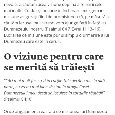
nevoie, ci căutăm acea viziune deplină a fericirii celei
mai înalte. Cu dor și bucurie în închinare, mergem în
misiune asigurați fiind de promisiunea că, pe măsură ce
căutăm Ierusalimul ceresc, vom ajunge față în față cu
Dumnezeului nostru (Psalmul 84:7; Evrei 11:13–16).
Lucrarea de misiune este pur și simplu o urmărire a lui
Dumnezeu care este în ceruri.
O viziune pentru care
se merită să trăiești
“Căci mai mult face o zi în curţile Tale decât o mie în altă
parte; eu vreau mai bine să stau în pragul Casei
Dumnezeului meu decât să locuiesc în corturile răutăţii!”
(Psalmul 84:10)
Orice angajament real față de misiunea lui Dumnezeu