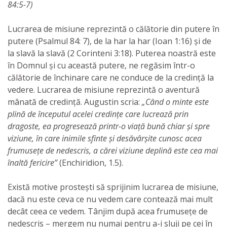
84:5-7)
Lucrarea de misiune reprezintă o călătorie din putere în
putere (Psalmul 84: 7), de la har la har (Ioan 1:16) și de
la slavă la slavă (2 Corinteni 3:18). Puterea noastră este
în Domnul și cu această putere, ne regăsim într-o
călătorie de închinare care ne conduce de la credință la
vedere. Lucrarea de misiune reprezintă o aventură
mânată de credință. Augustin scria:
„Când o minte este
plină de începutul acelei credințe care lucrează prin
dragoste, ea progresează printr-o viață bună chiar și spre
viziune, în care inimile sfinte și desăvârșite cunosc acea
frumusețe de nedescris, a cărei viziune deplină este cea mai
înaltă fericire”
(Enchiridion, 1.5).
Există motive prostești să sprijinim lucrarea de misiune,
dacă nu este ceva ce nu vedem care contează mai mult
decât ceea ce vedem. Tânjim după acea frumusețe de
nedescris – mergem nu numai pentru a-i sluji pe cei în