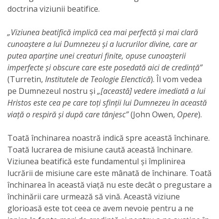
doctrina viziunii beatifice.
„Viziunea beatifică implică cea mai perfectă și mai clară
cunoaștere a lui Dumnezeu și a lucrurilor divine, care ar
putea aparține unei creaturi finite, opuse cunoașterii
imperfecte și obscure care este posedată aici de credință”
(Turretin,
Institutele de Teologie Elenctică
). Îl vom vedea
pe Dumnezeul nostru și
„[această] vedere imediată a lui
Hristos este cea pe care toți sfinții lui Dumnezeu în această
viață o respiră și după care tânjesc”
(John Owen,
Opere
).
Toată închinarea noastră indică spre această închinare.
Toată lucrarea de misiune caută această închinare.
Viziunea beatifică este fundamentul și împlinirea
lucrării de misiune care este mânată de închinare. Toată
închinarea în această viață nu este decât o pregustare a
închinării care urmează să vină. Această viziune
glorioasă este tot ceea ce avem nevoie pentru a ne