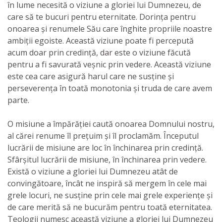
în lume necesită o viziune a gloriei lui Dumnezeu, de
care să te bucuri pentru eternitate. Dorința pentru
onoarea și renumele Său care înghite propriile noastre
ambiții egoiste. Această viziune poate fi percepută
acum doar prin credință, dar este o viziune făcută
pentru a fi savurată veșnic prin vedere. Această viziune
este cea care asigură harul care ne susține și
perseverența în toată monotonia și truda de care avem
parte.
O misiune a împărăției caută onoarea Domnului nostru,
al cărei renume îl prețuim și îl proclamăm. Începutul
lucrării de misiune are loc în închinarea prin credință.
Sfârșitul lucrării de misiune, în închinarea prin vedere.
Există o viziune a gloriei lui Dumnezeu atât de
convingătoare, încât ne inspiră să mergem în cele mai
grele locuri, ne susține prin cele mai grele experiențe și
de care merită să ne bucurăm pentru toată eternitatea.
Teologii numesc această viziune a gloriei lui Dumnezeu