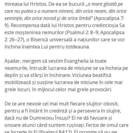
mireasa lui Hristos. De ea se bucură „
o mare gloată pe
care nu putea s-o numere nimeni, din orice neam, din orice
seminţie, din orice norod şi de orice limbă”
(Apocalipsa 7:
9). Recompensa dată lui Hristos pentru credincioșia Sa
este moștenirea nemurilor (Psalmul 2: 8–9; Apocalipsa
2: 26–27), o Biserică universală a națiunilor care se vor
închina înaintea Lui pentru totdeauna.
Așadar, mergem să vestim Evanghelia la toate
neamurile, întrucât lucrarea de misiune se va încheia pe
deplin și va sfârși în închinare. Viziunea beatifică
mobilizează și susține lucrarea de misiune în cele mai
grele locuri, în mijlocul celor mai grele provocări.
De ce are nevoie cel mai mult fiecare slujitor obosit,
pentru a fi întărit în credință și a persevera în slujire,
dacă nu de Dumnezeu Însuși? El ne dă favoare și
onoare atunci când suntem rușinați. Ferice de omul care
se încrede în El (Psalmul 84:12). El promite să nu ne