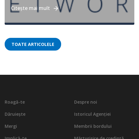
Citește mai mult
TOATE ARTICOLELE
Roagă-te
Despre noi
Dăruiește
Istoricul Agenției
Mergi
Membrii bordului
Implică-te
Mărturisire de credinţă