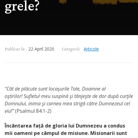
grele?
22 April 2020
Articole
Publicat în
Categorii:
“Cât de plăcute sunt locaşurile Tale, Doamne al
oştirilor! Sufletul meu suspină şi tânjeşte de dor după curţile
Domnului, inima şi carnea mea strigă către Dumnezeul cel
viu!”
(Psalmul 84:1-2)
Încântarea față de gloria lui Dumnezeu a condus
mii oameni pe câmpul de misiune. Misionarii sunt