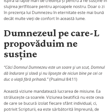
ispira la fapte mari de credință și pentru a ne susține în
slujirea jertfitoare pentru aproapele nostru. Doar o zi
în prezența lui Dumnezeu în eternitate este mai bună
decât multe vieți de confort în această lume.
Dumnezeul pe care-L
propovăduim ne
susține
“Căci Domnul Dumnezeu este un soare şi un scut, Domnul
dă îndurare şi slavă şi nu lipseşte de niciun bine pe cei ce
duc o viaţă fără prihană.”
(Psalmul 84:11)
Această viziune mandatează lucrarea de misiune. Ea
strălucește ca soarele. Viziunea beatifică nu este ceva
de care se bucură izolat fiecare sfânt individual, ci,
potrivit Scripturii, ea este sărbătorită împreună, de