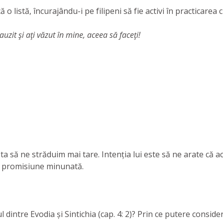
 o listă, încurajându-i pe filipeni să fie activi în practicarea c
 auzit şi aţi văzut în mine, aceea să faceţi!
ta să ne străduim mai tare. Intenția lui este să ne arate că a
 o promisiune minunată.
intre Evodia și Sintichia (cap. 4: 2)? Prin ce putere considera