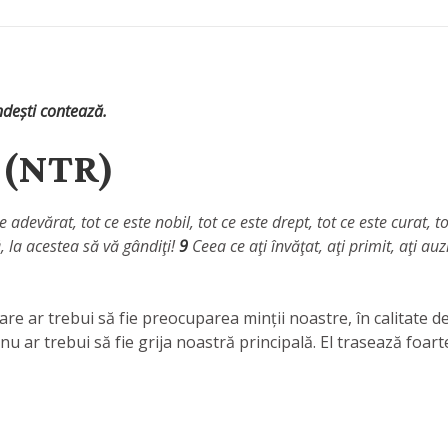
ndești contează.
9 (NTR)
te adevărat, tot ce este nobil, tot ce este drept, tot ce este curat, 
, la acestea să vă gândiţi!
9
Ceea ce aţi învăţat, aţi primit, aţi au
 care ar trebui să fie preocuparea minții noastre, în calitate d
e nu ar trebui să fie grija noastră principală. El trasează foarte