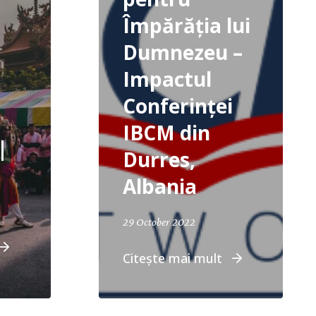
Împărăția lui
Dumnezeu –
Impactul
Conferinței
IBCM din
|
Durres,
Albania
29 October 2022
Citește mai mult