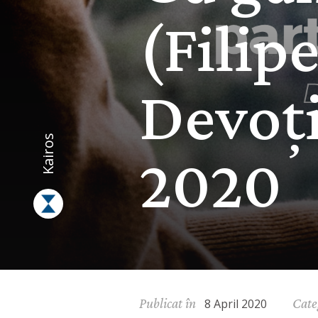
(Filip
Devoți
Kairos
2020
Publicat în
Cate
8 April 2020