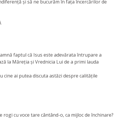
ndiferență și să ne bucurăm în fața încercărilor de
.
nseamnă faptul că Isus este adevărata întrupare a
ză la Măreția și Vrednicia Lui de a primi lauda
u cine ai putea discuta astăzi despre calitățile
 te rogi cu voce tare cântând-o, ca mijloc de închinare?