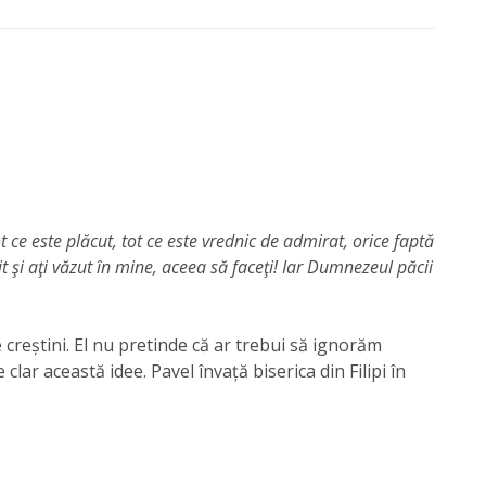
tot ce este plăcut, tot ce este vrednic de admirat, orice faptă
zit şi aţi văzut în mine, aceea să faceţi! Iar Dumnezeul păcii
e creștini. El nu pretinde că ar trebui să ignorăm
 clar această idee. Pavel învață biserica din Filipi în