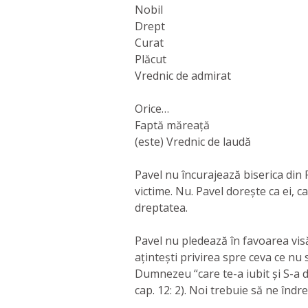
Nobil
Drept
Curat
Plăcut
Vrednic de admirat
Orice…
Faptă măreață
(este) Vrednic de laudă
Pavel nu încurajează biserica din F
victime. Nu. Pavel dorește ca ei, c
dreptatea.
Pavel nu pledează în favoarea visăr
ațintești privirea spre ceva ce nu 
Dumnezeu “care te-a iubit și S-a da
cap. 12: 2). Noi trebuie să ne îndr