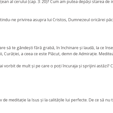
țean al cerului (cap. 3: 20)? Cum am putea depăși starea de i
tindu-ne privirea asupra lui Cristos, Dumnezeul oricărei păci
care să te gândești fără grabă, în închinare și laudă, la ce î
i, Curăției, a ceea ce este Plăcut, demn de Admirație. Meditea
 vorbit de mult și pe care o poți încuraja și sprijini astăzi? C
de meditație la Isus și la calitățile lui perfecte. De ce să nu