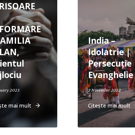
RISOARE
NFORMARE
FAMILIA
India –
LAN,
Idolatrie |
ientul
Persecuție 
jlociu
Evanghelie
ruary 2023
2 November 2022
ște mai mult
Citește mai mult