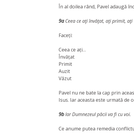
În al doilea rând, Pavel adaugă încă
9a
Ceea ce aţi învăţat, aţi primit, aţi
Faceți:
Ceea ce ați…
Învățat
Primit
Auzit
Văzut
Pavel nu ne bate la cap prin aceas
Isus. Iar aceasta este urmată de
9b
Iar Dumnezeul păcii va fi cu voi.
Ce anume putea remedia conflictul d