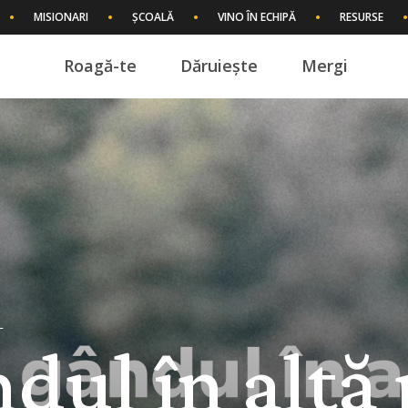
MISIONARI
ȘCOALĂ
VINO ÎN ECHIPĂ
RESURSE
Roagă-te
Dăruiește
Mergi
I
dul în altă 