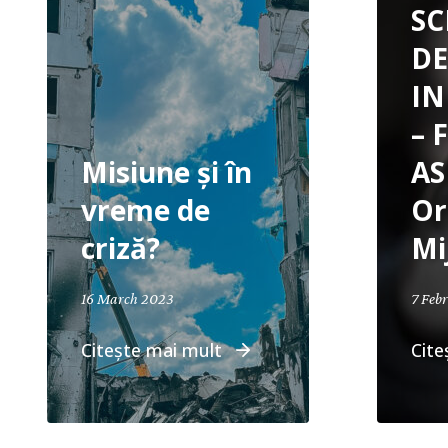
SC
DE
I
– 
Misiune și în
AS
vreme de
Or
criză?
Mi
16 March 2023
7 Feb
Citește mai mult
Cite