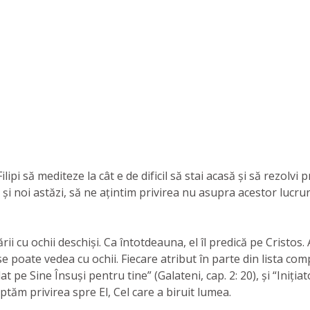
ilipi să mediteze la cât e de dificil să stai acasă și să rezolv
a și noi astăzi, să ne ațintim privirea nu asupra acestor lucr
ii cu ochii deschiși. Ca întotdeauna, el îl predică pe Cristos.
se poate vedea cu ochii. Fiecare atribut în parte din lista com
t pe Sine Însuși pentru tine” (Galateni, cap. 2: 20), și “Iniția
eptăm privirea spre El, Cel care a biruit lumea.