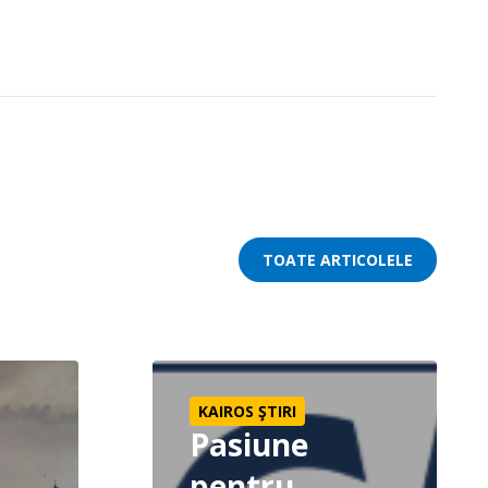
TOATE ARTICOLELE
uție | Evanghelie
Pasiune pentru Împărăția lui Dumnezeu –
KAIROS ŞTIRI
Pasiune
pentru