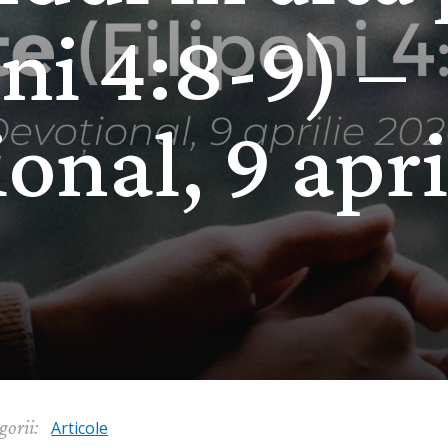
eni 4:8-9) –
onal, 9 apri
gorii:
Articole