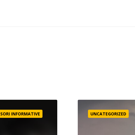
E DE INFORMARE – FAMILIA ASLAN, Orientul Mijlociu
India – Idolatrie | Persec
ISORI INFORMATIVE
UNCATEGORIZED