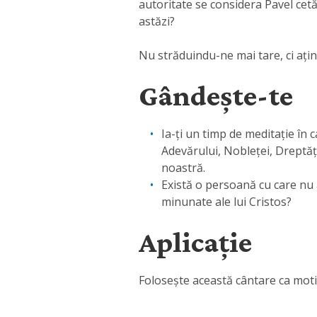
autoritate se considera Pavel cetă
astăzi?
Nu străduindu-ne mai tare, ci ațin
Gândește-te
Ia-ți un timp de meditație în 
Adevărului, Nobleței, Dreptăți
noastră.
Există o persoană cu care nu ai
minunate ale lui Cristos?
Aplicație
Folosește această cântare ca motiv 