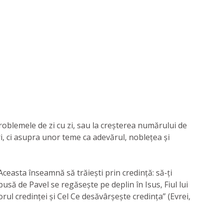
i problemele de zi cu zi, sau la creșterea numărului de
uri, ci asupra unor teme ca adevărul, noblețea și
 Aceasta înseamnă să trăiești prin credință: să-ți
pusă de Pavel se regăsește pe deplin în Isus, Fiul lui
torul credinței și Cel Ce desăvârșește credința” (Evrei,