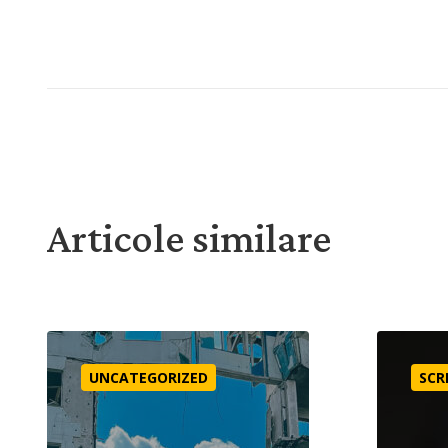
Articole similare
Misiune și în vreme de criză?
SCRISOAR
UNCATEGORIZED
SCR