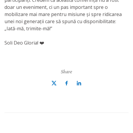
participanți. Credem că această conferință nu a fost
doar un eveniment, ci un pas important spre o
mobilizare mai mare pentru misiune și spre ridicarea
unei noi generații care să spună cu disponibilitate:
„Iată-mă, trimite-mă!”
Soli Deo Gloria! ❤️
Share