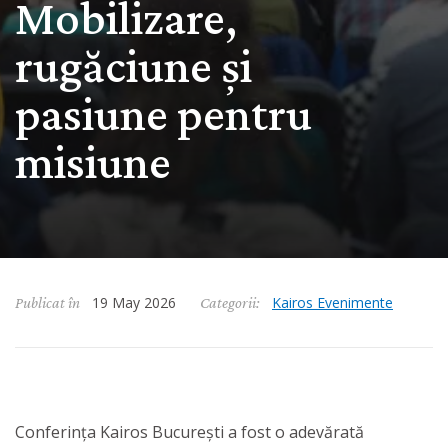
Mobilizare,
rugăciune și
pasiune pentru
misiune
May 19, 2026
19 May 2026
Kairos Evenimente
Publicat în
Categorii:
Conferința Kairos București a fost o adevărată