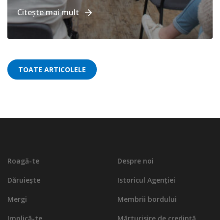
Citește mai mult
TOATE ARTICOLELE
Roagă-te
Despre noi
Dăruiește
Istoricul Agenției
Mergi
Membrii bordului
Implică-te
Mărturisire de credinţă