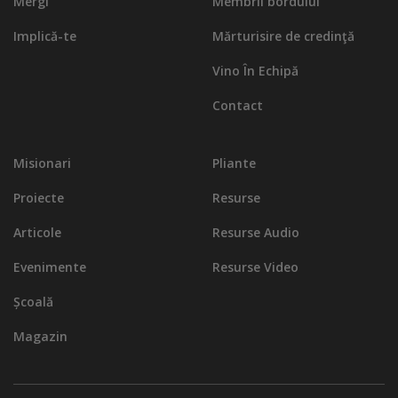
Mergi
Membrii bordului
Implică-te
Mărturisire de credinţă
Vino În Echipă
Contact
Misionari
Pliante
Proiecte
Resurse
Articole
Resurse Audio
Evenimente
Resurse Video
Școală
Magazin