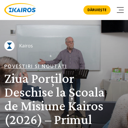
DĂRUIEȘTE
Kairos
POVESTIRI ȘI NOUTĂȚI
Ziua Porților
Deschise la Școala
de Misiune Kairos
(2026) – Primul