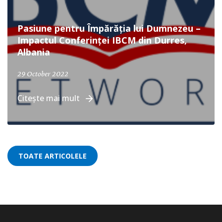
Pasiune pentru Împărăția lui Dumnezeu –
Impactul Conferinței IBCM din Durres,
Albania
29 October 2022
Citește mai mult
TOATE ARTICOLELE