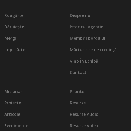
Roagă-te
Despre noi
Dăruiește
Istoricul Agenției
Mergi
Membrii bordului
Implică-te
Mărturisire de credinţă
Vino În Echipă
Contact
Misionari
Pliante
Proiecte
Resurse
Articole
Resurse Audio
Evenimente
Resurse Video