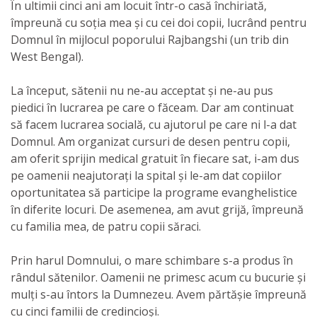
În ultimii cinci ani am locuit într-o casă închiriată,
împreună cu soția mea și cu cei doi copii, lucrând pentru
Domnul în mijlocul poporului Rajbangshi (un trib din
West Bengal).
La început, sătenii nu ne-au acceptat și ne-au pus
piedici în lucrarea pe care o făceam. Dar am continuat
să facem lucrarea socială, cu ajutorul pe care ni l-a dat
Domnul. Am organizat cursuri de desen pentru copii,
am oferit sprijin medical gratuit în fiecare sat, i-am dus
pe oamenii neajutorați la spital și le-am dat copiilor
oportunitatea să participe la programe evanghelistice
în diferite locuri. De asemenea, am avut grijă, împreună
cu familia mea, de patru copii săraci.
Prin harul Domnului, o mare schimbare s-a produs în
rândul sătenilor. Oamenii ne primesc acum cu bucurie și
mulți s-au întors la Dumnezeu. Avem părtășie împreună
cu cinci familii de credincioși.