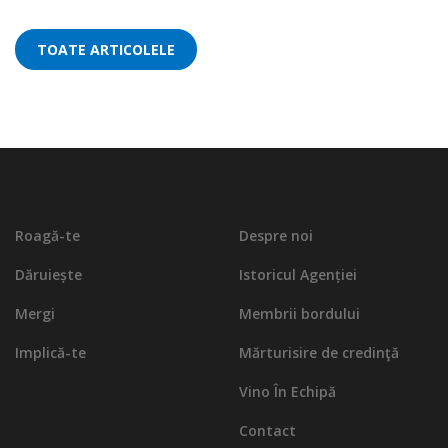
TOATE ARTICOLELE
Roagă-te
Despre noi
Dăruiește
Istoricul Agenției
Mergi
Membrii bordului
Implică-te
Mărturisire de credinţă
Vino În Echipă
Contact