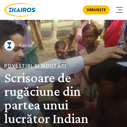
DĂRUIEȘTE
Kairos
POVESTIRI ȘI NOUTĂȚI
Scrisoare de
rugăciune din
partea unui
lucrător Indian