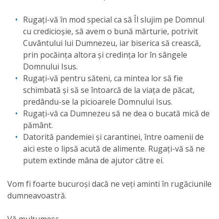
Rugați-vă în mod special ca să Îl slujim pe Domnul
cu credicioșie, să avem o bună mărturie, potrivit
Cuvântului lui Dumnezeu, iar biserica să crească,
prin pocăința altora și credința lor în sângele
Domnului Isus.
Rugați-vă pentru săteni, ca mintea lor să fie
schimbată și să se întoarcă de la viața de păcat,
predându-se la picioarele Domnului Isus.
Rugați-vă ca Dumnezeu să ne dea o bucată mică de
pământ.
Datorită pandemiei și carantinei, între oamenii de
aici este o lipsă acută de alimente. Rugați-vă să ne
putem extinde mâna de ajutor către ei.
Vom fi foarte bucuroși dacă ne veți aminti în rugăciunile
dumneavoastră.