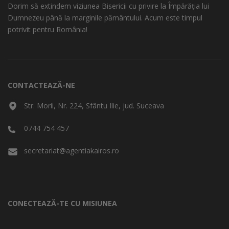
Dorim să extindem viziunea Bisericii cu privire la Împărăția lui
Dumnezeu până la marginile pământului. Acum este timpul
potrivit pentru România!
CONTACTEAZĂ-NE
Str. Morii, Nr. 224, Sfântu Ilie, jud. Suceava
0744 754 457
secretariat@agentiakairos.ro
CONECTEAZĂ-TE CU MISIUNEA