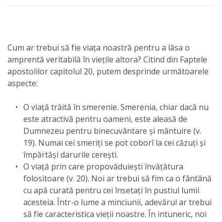
Cum ar trebui să fie viața noastră pentru a lăsa o
amprentă veritabilă în viețile altora? Citind din Faptele
apostolilor capitolul 20, putem desprinde următoarele
aspecte:
O viață trăită în smerenie. Smerenia, chiar dacă nu
este atractivă pentru oameni, este aleasă de
Dumnezeu pentru binecuvântare și mântuire (v.
19). Numai cei smeriți se pot coborî la cei căzuți și
împărtăși darurile cerești.
O viață prin care propovăduiești învățătura
folositoare (v. 20). Noi ar trebui să fim ca o fântână
cu apă curată pentru cei însetați în pustiul lumii
acesteia. Într-o lume a minciunii, adevărul ar trebui
să fie caracteristica vieții noastre. În intuneric, noi