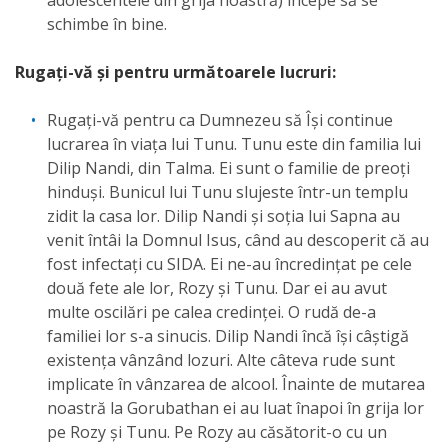
adolescentele din grija noastră) începe să se
schimbe în bine.
Rugați-vă și pentru următoarele lucruri:
Rugați-vă pentru ca Dumnezeu să Își continue
lucrarea în viața lui Tunu. Tunu este din familia lui
Dilip Nandi, din Talma. Ei sunt o familie de preoți
hinduși. Bunicul lui Tunu slujeste într-un templu
zidit la casa lor. Dilip Nandi și soția lui Sapna au
venit întâi la Domnul Isus, când au descoperit că au
fost infectați cu SIDA. Ei ne-au încredințat pe cele
două fete ale lor, Rozy și Tunu. Dar ei au avut
multe oscilări pe calea credinței. O rudă de-a
familiei lor s-a sinucis. Dilip Nandi încă își câștigă
existența vânzând lozuri. Alte câteva rude sunt
implicate în vânzarea de alcool. Înainte de mutarea
noastră la Gorubathan ei au luat înapoi în grija lor
pe Rozy și Tunu. Pe Rozy au căsătorit-o cu un