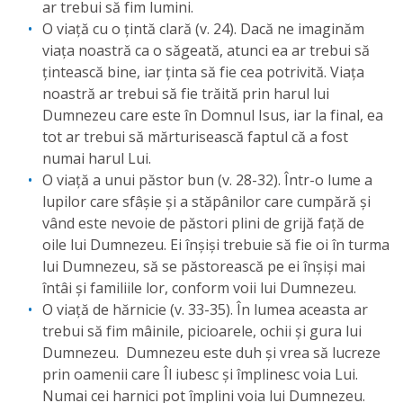
ar trebui să fim lumini.
O viață cu o țintă clară (v. 24). Dacă ne imaginăm
viața noastră ca o săgeată, atunci ea ar trebui să
țintească bine, iar ținta să fie cea potrivită. Viața
noastră ar trebui să fie trăită prin harul lui
Dumnezeu care este în Domnul Isus, iar la final, ea
tot ar trebui să mărturisească faptul că a fost
numai harul Lui.
O viață a unui păstor bun (v. 28-32). Într-o lume a
lupilor care sfâșie și a stăpânilor care cumpără și
vând este nevoie de păstori plini de grijă față de
oile lui Dumnezeu. Ei înșiși trebuie să fie oi în turma
lui Dumnezeu, să se păstorească pe ei înșiși mai
întâi și familiile lor, conform voii lui Dumnezeu.
O viață de hărnicie (v. 33-35). În lumea aceasta ar
trebui să fim mâinile, picioarele, ochii și gura lui
Dumnezeu. Dumnezeu este duh și vrea să lucreze
prin oamenii care Îl iubesc și împlinesc voia Lui.
Numai cei harnici pot împlini voia lui Dumnezeu.