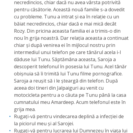
necredincios, chiar dacă nu avea vârsta potrivită
pentru căsătorie. Această nouă familie s-a dovedit
cu probleme. Tunu a intrat și ea în relație cu un
băiat necredincios, chiar dacă e mai mică decât
Rozy. Din pricina aceasta familia ei a trimis-o din
nou în grija noastră. Dar relația aceasta a continuat
chiar și după venirea ei în mijlocul nostru prin
intermediul unui telefon pe care tânărul acela i-l
dăduse lui Tunu. Săptămâna aceasta, Saroja a
descoperit telefonul în posesia lui Tunu. Acel tânăr
obișnuia să îi trimită lui Tunu filme pornografice.
Saroja a reușit să i le șteargă din telefon. După
aceea doi tineri din Jalpaiguri au venit cu
motocicleta pentru a o căuta pe Tunu până la casa
cumnatului meu Amardeep. Acum telefonul este în
grija mea.
Rugați-vă pentru vindecarea deplină a infecției de
la piciorul meu și al Sarojei.
Rugați-vă pentru lucrarea lui Dumnezeu în viața lui