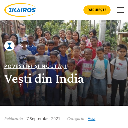
DĂRUIEȘTE
Kairos
POVESTIRI ȘI NOUTĂȚI
Vești din India
7 September 2021
Asia
Publicat în
Categorii: