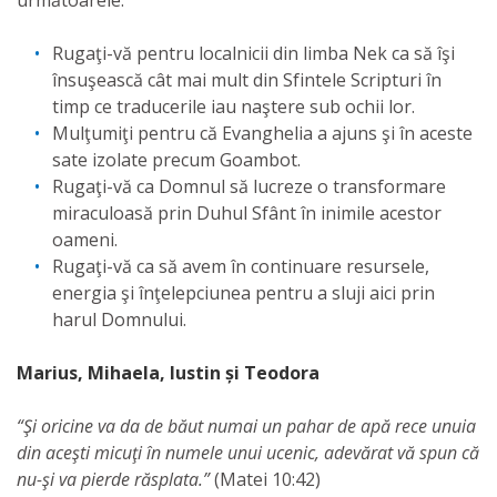
următoarele:
Rugaţi-vă pentru localnicii din limba Nek ca să îşi
însuşească cât mai mult din Sfintele Scripturi în
timp ce traducerile iau naştere sub ochii lor.
Mulţumiţi pentru că Evanghelia a ajuns şi în aceste
sate izolate precum Goambot.
Rugaţi-vă ca Domnul să lucreze o transformare
miraculoasă prin Duhul Sfânt în inimile acestor
oameni.
Rugaţi-vă ca să avem în continuare resursele,
energia şi înţelepciunea pentru a sluji aici prin
harul Domnului.
Marius, Mihaela, Iustin și Teodora
“Şi oricine va da de băut numai un pahar de apă rece unuia
din aceşti micuţi în numele unui ucenic, adevărat vă spun că
nu-şi va pierde răsplata.”
(Matei 10:42)