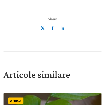
Share
Articole similare
O privire în viața noastră “din pustietate”
AFRICA