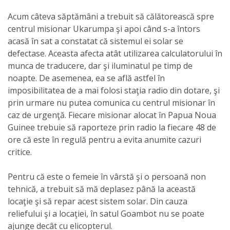
Acum câteva săptămâni a trebuit să călătorească spre
centrul misionar Ukarumpa şi apoi când s-a întors
acasă în sat a constatat că sistemul ei solar se
defectase. Aceasta afecta atât utilizarea calculatorului în
munca de traducere, dar şi iluminatul pe timp de
noapte. De asemenea, ea se află astfel în
imposibilitatea de a mai folosi staţia radio din dotare, şi
prin urmare nu putea comunica cu centrul misionar în
caz de urgenţă. Fiecare misionar alocat în Papua Noua
Guinee trebuie să raporteze prin radio la fiecare 48 de
ore că este în regulă pentru a evita anumite cazuri
critice.
Pentru că este o femeie în vârstă şi o persoană non
tehnică, a trebuit să mă deplasez până la această
locaţie şi să repar acest sistem solar. Din cauza
reliefului şi a locaţiei, în satul Goambot nu se poate
ajunge decât cu elicopterul.