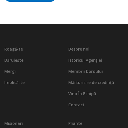
Roagă-te
Despre noi
Dăruiește
Istoricul Agenției
Mergi
Membrii bordului
Implică-te
Mărturisire de credinţă
Vino În Echipă
Contact
Misionari
Pliante