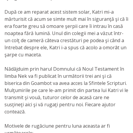
După ce am reparat acest sistem solar, Katri mi-a
mărturisit că acum se simte mult mai în siguranţă şi că îi
era foarte greu să omoare şerpii care îi intrau în casă
noaptea fără lumină. Unul din colegii mei a văzut într-
un colţ de cameră câteva crestături pe podea şi când a
întrebat despre ele, Katri i-a spus că acolo a omorât un
şarpe cu maceta.
Nădăjduim prin harul Domnului că Noul Testament în
limba Nek va fi publicat în următorii trei ani şi că
biserica din Goambot va avea acces la Sfintele Scripturi.
Mulţumirile pe care le-am primit din partea lui Katri vi le
transmit şi vouă, tuturor celor de acasă care ne
susţineţi aici şi vă rugaţi pentru noi. Fiecare ajutor
contează.
Motivele de rugăciune pentru luna aceasta ar fi