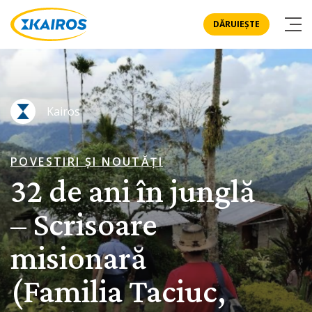
DĂRUIEȘTE
Kairos
POVESTIRI ȘI NOUTĂȚI
32 de ani în junglă
– Scrisoare
misionară
(Familia Taciuc,