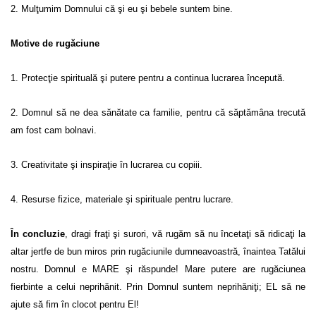
2. Mulţumim Domnului că şi eu şi bebele suntem bine.
Motive de rugăciune
1. Protecţie spirituală şi putere pentru a continua lucrarea începută.
2. Domnul să ne dea sănătate ca familie, pentru că săptămâna trecută
am fost cam bolnavi.
3. Creativitate şi inspiraţie în lucrarea cu copiii.
4. Resurse fizice, materiale şi spirituale pentru lucrare.
În concluzie
, dragi fraţi şi surori, vă rugăm să nu încetaţi să ridicaţi la
altar jertfe de bun miros prin rugăciunile dumneavoastră, înaintea Tatălui
nostru. Domnul e MARE şi răspunde! Mare putere are rugăciunea
fierbinte a celui neprihănit. Prin Domnul suntem neprihăniţi; EL să ne
ajute să fim în clocot pentru El!