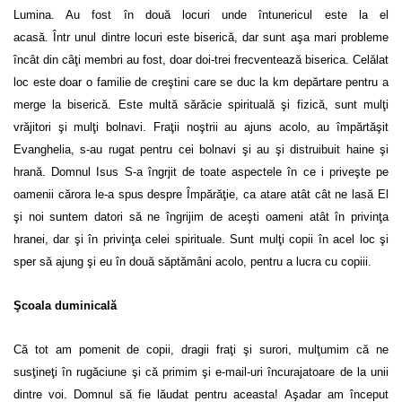
Lumina. Au fost în două locuri unde întunericul este la el
acasă. Într unul dintre locuri este biserică, dar sunt aşa mari probleme
încât din câţi membri au fost, doar doi-trei frecventează biserica. Celălat
loc este doar o familie de creştini care se duc la km depărtare pentru a
merge la biserică. Este multă sărăcie spirituală şi fizică, sunt mulţi
vrăjitori şi mulţi bolnavi. Fraţii noştrii au ajuns acolo, au împărtăşit
Evanghelia, s-au rugat pentru cei bolnavi şi au şi distruibuit haine şi
hrană. Domnul Isus S-a îngrjit de toate aspectele în ce i priveşte pe
oamenii cărora le-a spus despre Împărăţie, ca atare atât cât ne lasă El
şi noi suntem datori să ne îngrijim de aceşti oameni atât în privinţa
hranei, dar şi în privinţa celei spirituale. Sunt mulţi copii în acel loc şi
sper să ajung şi eu în două săptămâni acolo, pentru a lucra cu copiii.
Şcoala duminicală
Că tot am pomenit de copii, dragii fraţi şi surori, mulţumim că ne
susţineţi în rugăciune şi că primim şi e-mail-uri încurajatoare de la unii
dintre voi. Domnul să fie lăudat pentru aceasta! Aşadar am început