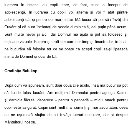
lucrarea în biserici cu copiii care, de fapt, sunt la început de
adolescenţă. În lucrarea cu copiii voi alterna şi voi fi atât printre
adolescenţi cât şi printre cei mai mititei. Mă bucur că pot să-i învăţ din
Cuvânt şi că sunt încântaţi de şcoala duminicală, cel puţin până acum.
Sunt multe nevoi şi aici, dar Domnul mă ajută şi pot să folosesc şi
mijloace vizuale. Facem şi craft-u-ri care cer timp şi finanţe dar, în final,
ne bucurăm să folosim tot ce se poate ca aceşti copii să-şi lipească
inima de Domnul şi doar de El.
Gradiniţa Balukop
După cum vă spuneam, sunt doar două zile acolo, însă mă bucur să pot
să fiu de folos lucrării. Am mulţumit Domnului pentru agenţia Kairos
şi darnicia făcută, deoarece – pentru o perioadă – micul snack pentru
copii este asigurat. Copiii sunt mult mai cuminţi şi mai ascultători, ceea
ce ne uşurează slujba de a-i învăţa lucruri seculare, dar şi despre
Mântuitorul nostru.