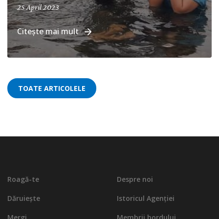
25 April 2023
Citește mai mult
TOATE ARTICOLELE
Roagă-te
Despre noi
Dăruiește
Istoricul Agenției
Mergi
Membrii bordului