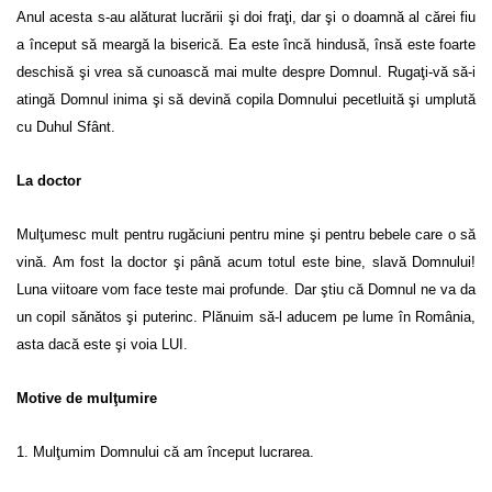
Anul acesta s-au alăturat lucrării şi doi fraţi, dar şi o doamnă al cărei fiu
a început să meargă la biserică. Ea este încă hindusă, însă este foarte
deschisă şi vrea să cunoască mai multe despre Domnul. Rugaţi-vă să-i
atingă Domnul inima şi să devină copila Domnului pecetluită şi umplută
cu Duhul Sfânt.
La doctor
Mulţumesc mult pentru rugăciuni pentru mine şi pentru bebele care o să
vină. Am fost la doctor şi până acum totul este bine, slavă Domnului!
Luna viitoare vom face teste mai profunde. Dar ştiu că Domnul ne va da
un copil sănătos şi puterinc. Plănuim să-l aducem pe lume în România,
asta dacă este şi voia LUI.
Motive de mulţumire
1. Mulţumim Domnului că am început lucrarea.