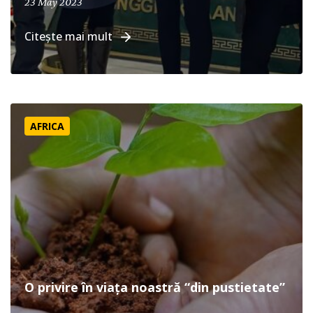
23 May 2023
Citește mai mult
O privire în viața noastră “din pustietate”
AFRICA
O privire în viața noastră “din pustietate”