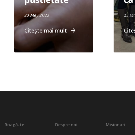
April 19, 2024
23 May 2023
23 M
Citește mai mult
Cite
Roagă-te
Despre noi
Misionari