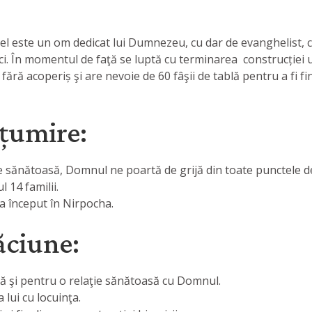
 el este un om dedicat lui Dumnezeu, cu dar de evanghelist, ca
ci. În momentul de faţă se luptă cu terminarea construcției un
e fără acoperiș şi are nevoie de 60 fâşii de tablă pentru a fi 
țumire:
te sănătoasă, Domnul ne poartă de grijă din toate punctele d
 14 familii.
a început în Nirpocha.
ăciune:
ră şi pentru o relaţie sănătoasă cu Domnul.
 lui cu locuinţa.