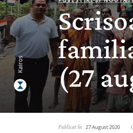
POVESTIRI ȘI NOUTĂȚ
Scriso
famili
Kairos
(27 au
Publicat în
C
27 August 2020