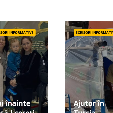
e ca să-I cereți
Ajutor în Turcia
ISORI INFORMATIVE
SCRISORI INFORMATI
i înainte
Ajutor în
să-I cereți
Turcia