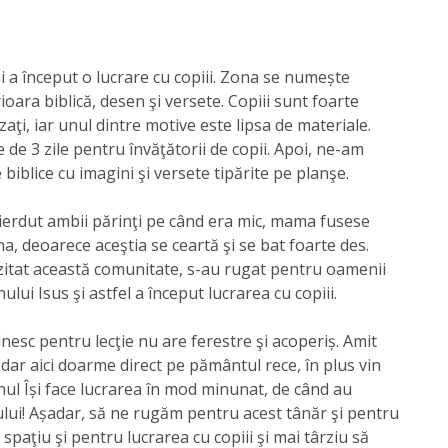
i a început o lucrare cu copiii. Zona se numește
rioara biblică, desen şi versete. Copiii sunt foarte
zaţi, iar unul dintre motive este lipsa de materiale.
de 3 zile pentru învăţătorii de copii. Apoi, ne-am
 biblice cu imagini şi versete tipărite pe planşe.
pierdut ambii părinţi pe când era mic, mama fusese
ha, deoarece aceştia se ceartă şi se bat foarte des.
izitat această comunitate, s-au rugat pentru oamenii
ui Isus şi astfel a început lucrarea cu copiii.
lnesc pentru lecţie nu are ferestre şi acoperiș. Amit
, dar aici doarme direct pe pământul rece, în plus vin
nul Își face lucrarea în mod minunat, de când au
mnului! Așadar, să ne rugăm pentru acest tânăr şi pentru
spaţiu şi pentru lucrarea cu copiii şi mai târziu să