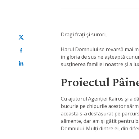
Dragi fraţi şi surori,
Harul Domnului se revarsă mai mul
în gloria de sus ne aşteaptă cunu
susţinerea familiei noastre şi a lucr
Proiectul Pâin
Cu ajutorul Agenției Kairos şi a dă
bucurie pe chipurile acestor sărm
aceasta s-a desfășurat pe parcursul
alimente, dar am şi gătit pentru bă
Domnului. Mulți dintre ei, din dif