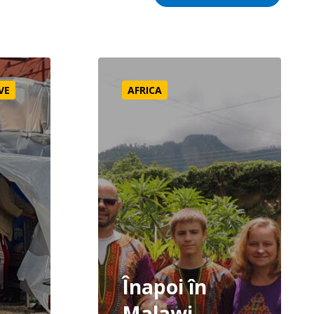
Înapoi în Malawi
VE
AFRICA
Înapoi în
Malawi