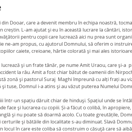
e
ii din Dooar, care a devenit membru în echipa noastră, tocma
n creștin. L-am ajutat şi eu în această lucrare la cântări, isto
nvăţătorii pentru copii care lucrează aici nu prea sunt organi
rie ne-am propus, cu ajutorul Domnului, să oferim o instruire 
piilor caiete, creioane, hârtie colorată şi mai ales istorioare
 lucrează şi un frate tânăr, pe nume Amit Uraou, care şi-a 
accident la râu. Amit a fost chiar bătut de oamenii din Nirpoc
stă zonă şi pastorul Suraj Maghi împreună cu alți frați au v
ră şi tuse, Domnul i-a atins şi au văzut puterea Numelui Domnul
i într-un spațiu dăruit chiar de hinduşi. Spațiul unde se întâ
e face şi lucrarea cu copiii. Și-a făcut o colibă, în apropiere
junglă şi nu poate să doarmă acolo. Cu toate greutățile, Dom
ii certurile şi bătăile din localitate s-au diminuat. Slavă Do
n locul în care este coliba să construim o căsuţă care să aibă 