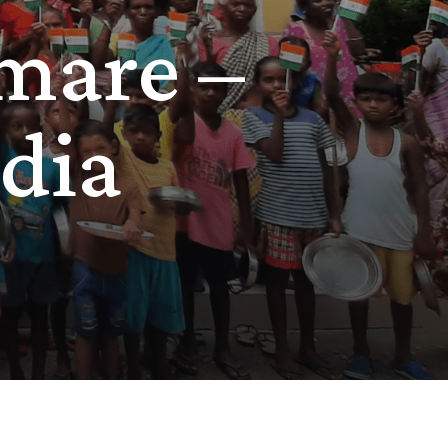
rmare –
ndia