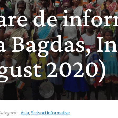
I
are de info
a Bagdas, I
gust 2020)
ategorii:
Asia
,
Scrisori informative