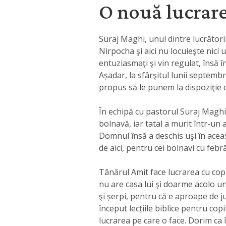
O nouă lucrar
Suraj Maghi, unul dintre lucrător
Nirpocha şi aici nu locuieşte nici u
entuziasmaţi şi vin regulat, însă î
Așadar, la sfârşitul lunii septemb
propus să le punem la dispoziţie co
În echipă cu pastorul Suraj Maghi
bolnavă, iar tatal a murit într-un 
Domnul însă a deschis uşi în acea
de aici, pentru cei bolnavi cu feb
Tânărul Amit face lucrarea cu copii
nu are casa lui şi doarme acolo und
şi șerpi, pentru că e aproape de 
început lecțiile biblice pentru cop
lucrarea pe care o face. Dorim ca î