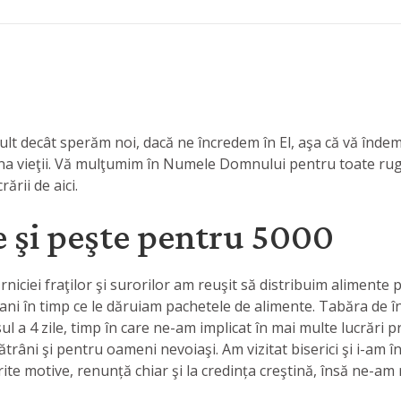
t decât sperăm noi, dacă ne încredem în El, aşa că vă îndemn
na vieţii. Vă mulţumim în Numele Domnului pentru toate rugăc
ării de aici.
e şi peşte pentru 5000
rniciei fraţilor şi surorilor am reuşit să distribuim alimente
ani în timp ce le dăruiam pachetele de alimente. Tabăra de î
 a 4 zile, timp în care ne-am implicat în mai multe lucrări pr
trâni şi pentru oameni nevoiaşi. Am vizitat biserici şi i-am î
erite motive, renunță chiar şi la credința creştină, însă ne-a