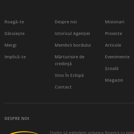
Roagă-te
Despre noi
Misionari
Dăruiește
Istoricul Agenției
Proiecte
Mergi
Membrii bordului
Articole
Implică-te
Mărturisire de
Evenimente
credinţă
Școală
Vino În Echipă
Magazin
Contact
DESPRE NOI
Dorim să extindem viziunea Bisericii cu privi