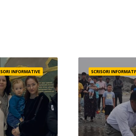
e ca să-I cereți
Primul botez
ISORI INFORMATIVE
SCRISORI INFORMATI