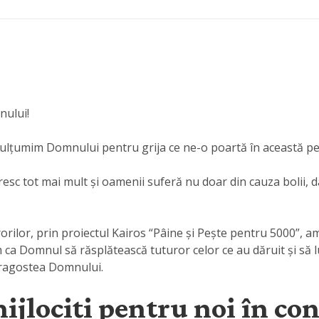
nului!
 mulțumim Domnului pentru grija ce ne-o poartă în această p
cresc tot mai mult și oamenii suferă nu doar din cauza bolii, 
surorilor, prin proiectul Kairos “Pâine și Pește pentru 5000”,
a Domnul să răsplătească tuturor celor ce au dăruit și să lu
 dragostea Domnului.
ijlociți pentru noi în co