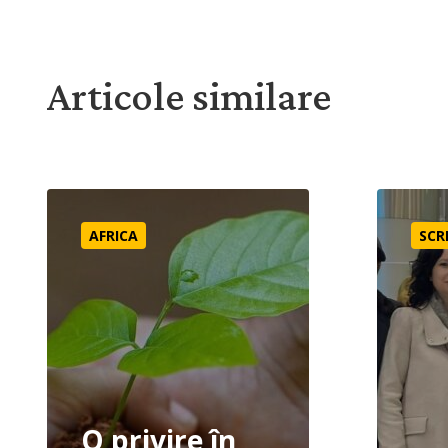
Articole similare
O privire în viața noastră “din pustietate”
Mai înaint
AFRICA
SCR
O privire în