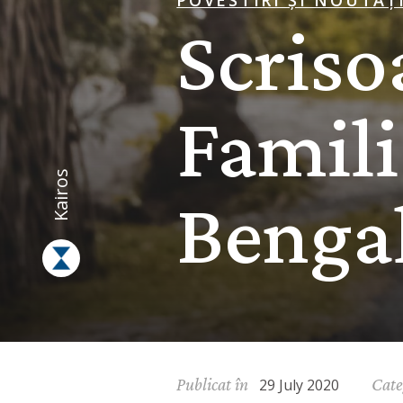
POVESTIRI ȘI NOUTĂȚ
Scriso
Famili
Kairos
Bengal
Publicat în
Cate
29 July 2020