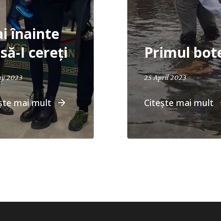
i înainte
să-I cereți
Primul bot
ay 2023
25 April 2023
ște mai mult
Citește mai mult