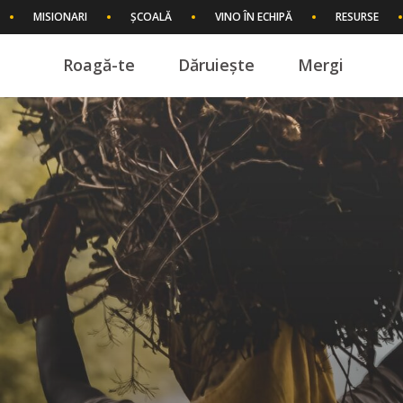
MISIONARI
ȘCOALĂ
VINO ÎN ECHIPĂ
RESURSE
Roagă-te
Dăruiește
Mergi