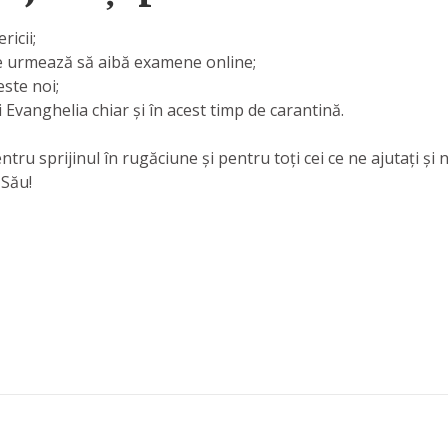
ricii;
re urmează să aibă examene online;
ste noi;
 Evanghelia chiar și în acest timp de carantină.
u sprijinul în rugăciune și pentru toți cei ce ne ajutați și n
 Său!