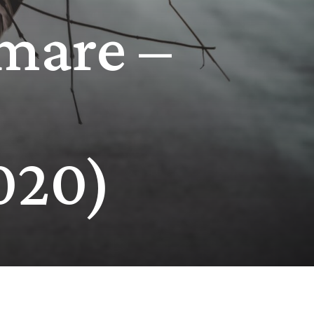
rmare –
2020)