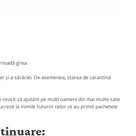
erioadă grea.
dar și a sărăciei. De asemenea, starea de carantină
 am reușit să ajutăm pe mulți oameni din mai multe sate
creze la inimile tuturor celor ce au primit pachetele
ntinuare: