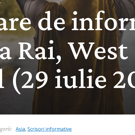
I
are de info
a Rai, West
 (29 iulie 
gorii:
Asia
,
Scrisori informative