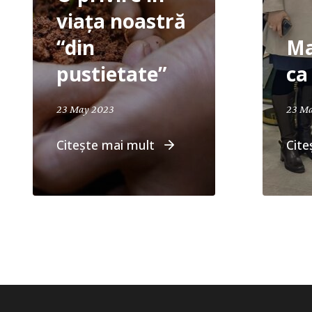
viața noastră
“din
Ma
pustietate”
ca 
April 19, 2024
23 May 2023
23 M
Citește mai mult
Cite