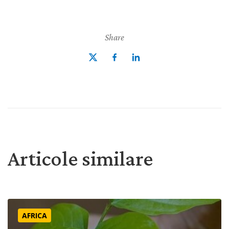
Share
Articole similare
O privire în viața noastră “din pustietate”
AFRICA