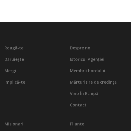
Roagă-te
Despre noi
Dăruiește
Istoricul Agenției
Mergi
Membrii bordului
Implică-te
Mărturisire de credinţă
Vino În Echipă
Contact
Misionari
Pliante