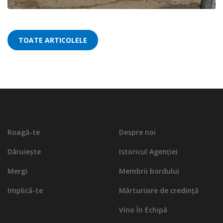
TOATE ARTICOLELE
Roagă-te
Despre noi
Dăruiește
Istoricul Agenției
Mergi
Membrii bordului
Implică-te
Mărturisire de credinţă
Vino În Echipă