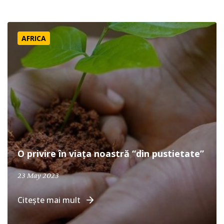
O privire în viața noastră “din pustietate”
AFRICA
O privire în viața noastră “din pustietate”
April 19, 2024
23 May 2023
Citește mai mult