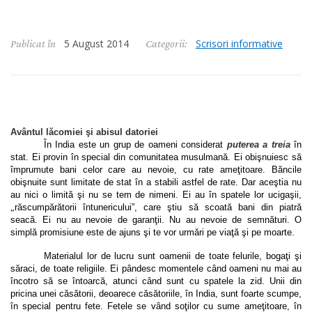
5 August 2014
Scrisori informative
Publicat în
Categorii:
Avântul lăcomiei şi abisul datoriei
În India este un grup de oameni considerat
puterea a treia
în
stat. Ei provin în special din comunitatea musulmană. Ei obişnuiesc să
împrumute bani celor care au nevoie, cu rate ameţitoare. Băncile
obişnuite sunt limitate de stat în a stabili astfel de rate. Dar aceştia nu
au nici o limită şi nu se tem de nimeni. Ei au în spatele lor ucigaşii,
„
răscumpărătorii întunericului”, care ştiu să scoată bani din piatră
seacă. Ei nu au nevoie de garanţii. Nu au nevoie de semnături. O
simplă promisiune este de ajuns şi te vor urmări pe viaţă şi pe moarte.
Materialul lor de lucru sunt oamenii de toate felurile, bogaţi şi
săraci, de toate religiile. Ei pândesc momentele când oameni nu mai au
încotro să se întoarcă, atunci când sunt cu spatele la zid. Unii din
pricina unei căsătorii, deoarece căsătoriile, în India, sunt foarte scumpe,
în special pentru fete. Fetele se vând soţilor cu sume ameţitoare, în