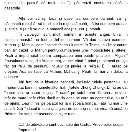
special din pricină că multe nu îşi păstrează castitatea până la
căsătorie.
Alţii vor să îşi facă şi case, să cumpere pământ, să îşi
găsească o slujbă, să studieze la o şcoală bună, să îşi cumpere aragaz
şi altele. Aşa că se duc la oamenii aceştia, cer şi promit.
În Jalpaiguri sunt mulţi oameni în aceste lanţuri. Chiar în
biserica noastră au fost astfel de oameni. Vă dau câteva exemple:
Mithun şi Mahua, care înainte făceau lucrare în Talma, au împrumutat
bani (în cazul lui Mithun pentru cumpărarea unei motociclete şi altele).
Peali a împrumutat pentru cumpararea unei butelii şi altele.
„
Afganii”
(musulmani veniţi din Afganistan), atunci când îi prind pe oameni cu uşa
fac tot felul de presiuni, incusiv cu privire la religie. Ei îi urăsc pe
creştini. Aşa se face că Mithun, Mahua şi Peali nu mai vin deloc la
adunare.
Alţi fraţi de la biserica baptistă, inclusiv rudele pastorului, au
împrumutat bani în numele altor fraţi (fratele Dhung Dhung). Ei nu au dat
înapoi banii şi acum ucigaşii îl caută pe soţul sorei. Datoria a devenit
atât de mare încât chiar dacă ar da casa pe care au construit-o, nu ar fi
de ajuns. L-au trimis pe băiatul lor la o şcoală biblică. Fata nu mai vine
acasă. Stă în locul în care şi-a gasit de lucru şi nu mai vrea să audă de
Hristos, iar soţul se ascunde la nişte rude.
Cât de adevărate sunt cuvintele din Cartea Proverbelor despe
împrumut!