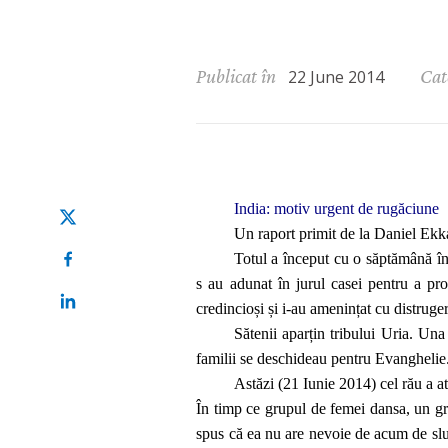
Publicat în
Cat
22 June 2014
India: motiv urgent de rugăciune
Un raport primit de la Daniel Ek
Totul a început cu o săptămână în
s au adunat în jurul casei pentru a pro
credincioși și i-au amenințat cu distruge
Sătenii aparțin tribului Uria. Una
familii se deschideau pentru Evanghelie.
Astăzi (21 Iunie 2014) cel rău a at
În timp ce grupul de femei dansa, un gru
spus că ea nu are nevoie de acum de slujbă