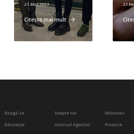
23 May 2023
23 M
Citește mai mult
Cite
Roagă-te
Despre noi
Misionari
Dăruiește
Istoricul Agenției
Proiecte