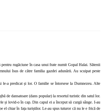
 pentru rugăciune în casa unui frate numit Gopal Halai. Sătenii
Domnului Isus de către familia gazdei adunării. Au scuipat peste
 și le-a predicat și lor. O familie se întorsese la Dumnezeu. Alte
bă de dansatoare (dans popular) la resortul turistic din satul lor.
le și lovid-o în cap. Din capul ei a început să curgă sânge. I-au
 el chiar în fața turiștilor. Le-au spus tuturor că nu le e frică de