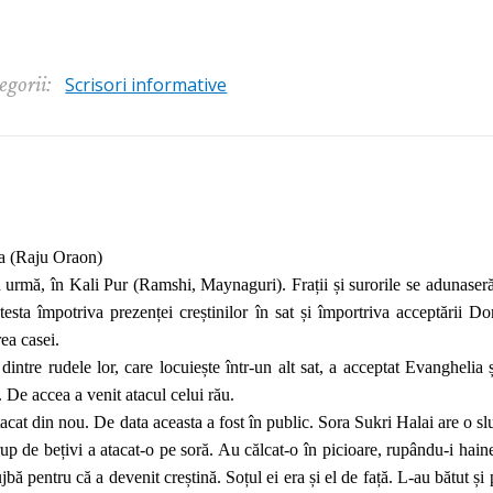
egorii:
Scrisori informative
ka (Raju Oraon)
 urmă, în Kali Pur (Ramshi, Maynaguri). Frații și surorile se adunaseră
testa împotriva prezenței creștinilor în sat și împortriva acceptării 
rea casei.
 dintre rudele lor, care locuiește într-un alt sat, a acceptat Evanghelia
 De accea a venit atacul celui rău.
acat din nou. De data aceasta a fost în public. Sora Sukri Halai are o sluj
p de bețivi a atacat-o pe soră. Au călcat-o în picioare, rupându-i haine
 pentru că a devenit creștină. Soțul ei era și el de față. L-au bătut și pe