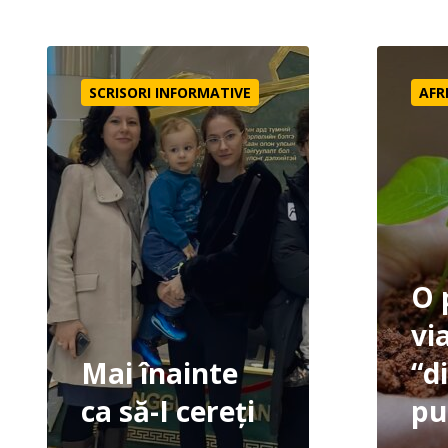
Mai înainte ca să-I cereți
O privire 
SCRISORI INFORMATIVE
AFR
O 
vi
Mai înainte
“d
ca să-I cereți
pu