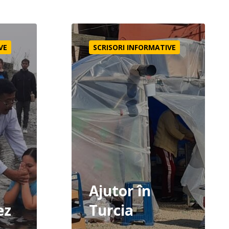
Ajutor în Turcia
VE
SCRISORI INFORMATIVE
Ajutor în
ez
Turcia