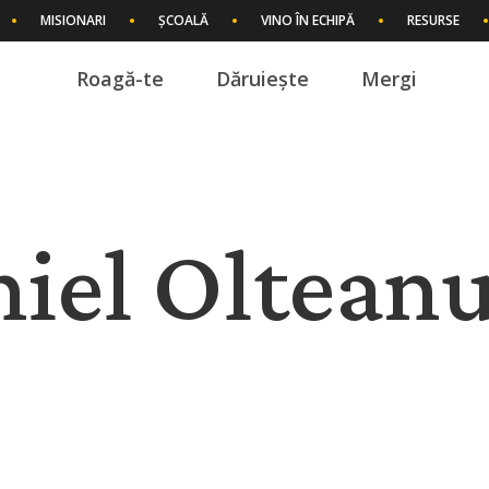
MISIONARI
ȘCOALĂ
VINO ÎN ECHIPĂ
RESURSE
Roagă-te
Dăruiește
Mergi
I
niel Olteanu