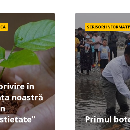
în viața noastră “din pustietate”
Primul botez
ICA
SCRISORI INFORMATI
privire în
ața noastră
in
stietate”
Primul bot