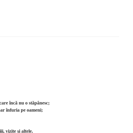
 care încă nu o stăpânesc;
-ar înfuria pe oameni;
 vizite şi altele.