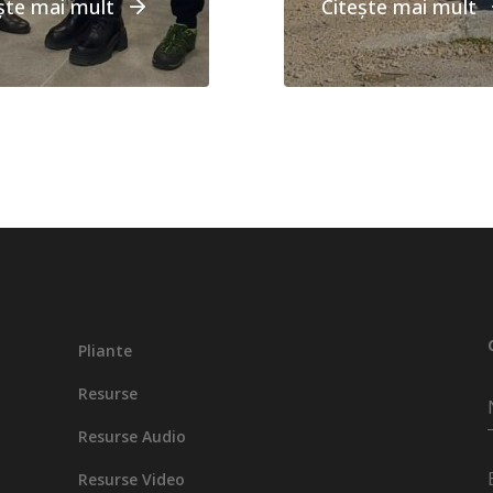
ște mai mult
Citește mai mult
Pliante
Resurse
Resurse Audio
Resurse Video