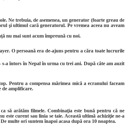
role. Ne trebuia, de asemenea, un generator (foarte greau de
ctorul şi ultimul cară generatorul. Pe vremea aceea nu aveam
nţă nu mai sunt acum împreună cu noi.
ayer. O persoană era de-ajuns pentru a căra toate lucrurile
– s-a întors în Nepal în urma cu trei ani. După câte am auzit
ptop. Pentru a compensa mărimea mică a ecranului faceam
e de amplificare.
 ca să arătăm filmele. Combinaţia este bună pentru că ne
 este curent sau linia se taie. Această ultimă achiziţie ne-a
e. De multe ori suntem înapoi acasa după ora 10 noaptea.