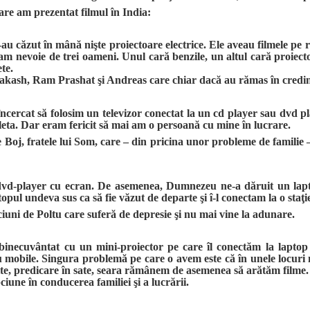
are am prezentat filmul în India:
u căzut în mână nişte proiectoare electrice. Ele aveau filmele pe 
eam nevoie de trei oameni. Unul cară benzile, un altul cară proie
ete.
rakash, Ram Prashat şi Andreas care chiar dacă au rămas în credi
ercat să folosim un televizor conectat la un cd player sau dvd pl
cleta. Dar eram fericit să mai am o persoană cu mine în lucrare.
 Boj, fratele lui Som, care – din pricina unor probleme de familie 
 dvd-player cu ecran. De asemenea, Dumnezeu ne-a dăruit un la
ul undeva sus ca să fie văzut de departe şi î-l conectam la o staţi
iuni de Poltu care suferă de depresie şi nu mai vine la adunare.
inecuvântat cu un mini-proiector pe care îl conectăm la laptop
 mobile. Singura problemă pe care o avem este că în unele locuri nu
zite, predicare în sate, seara rămânem de asemenea să arătăm film
iune în conducerea familiei şi a lucrării.