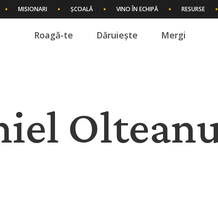
MISIONARI
ȘCOALĂ
VINO ÎN ECHIPĂ
RESURSE
Roagă-te
Dăruiește
Mergi
I
niel Oltean