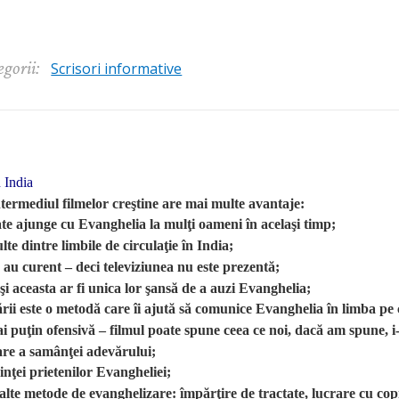
egorii:
Scrisori informative
n India
termediul filmelor creştine are mai multe avantaje:
e ajunge cu Evanghelia la mulţi oameni în acelaşi timp;
te dintre limbile de circulaţie în India;
 au curent – deci televiziunea nu este prezentă;
şi aceasta ar fi unica lor şansă de a auzi Evanghelia;
ării este o metodă care îi ajută să comunice Evanghelia în limba pe
ai puţin ofensivă – filmul poate spune ceea ce noi, dacă am spune, i
are a samânţei adevărului;
dinţei prietenilor Evangheliei;
alte metode de evanghelizare: împărţire de tractate, lucrare cu copiii,