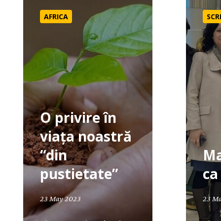
AFRICA
SCR
O privire în
viața noastră
“din
Ma
pustietate”
ca 
April 19, 2024
23 May 2023
23 M