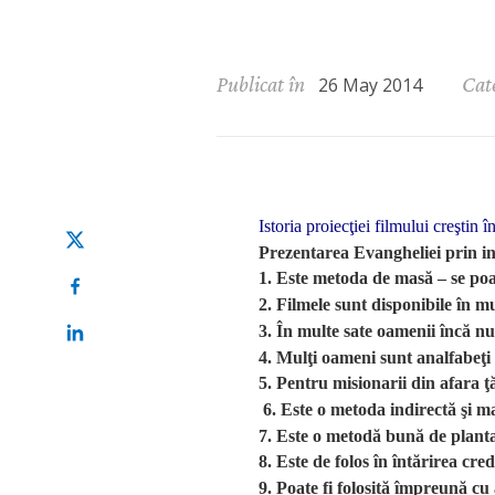
Publicat în
Cat
26 May 2014
Istoria proiecţiei filmului creştin î
Prezentarea Evangheliei prin in
1.
Este metoda de masă – se poat
2.
Filmele sunt disponibile în mul
3. În multe sate oamenii încă nu
4. Mulţi oameni sunt analfabeţi 
5. Pentru misionarii din afara ţ
6. Este o metoda indirectă şi m
7. Este o metodă bună de plant
8. Este de folos în întărirea cre
9. Poate fi folosită împreună cu 