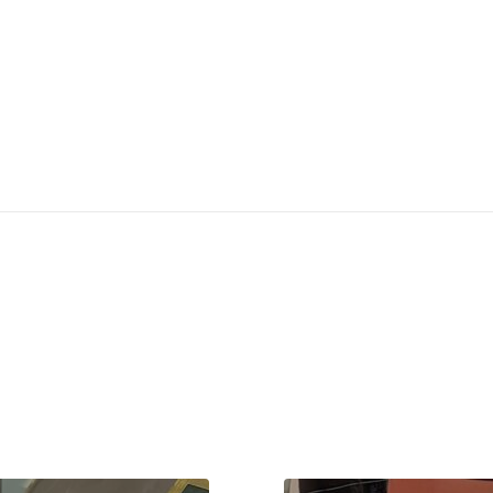
e ca să-I cereți
Ajutor în Turcia