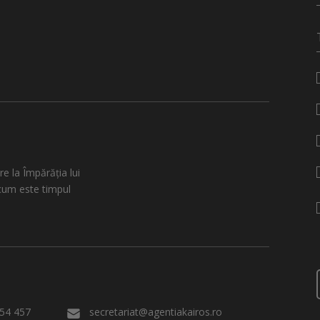
re la Împărăția lui
cum este timpul
54 457
secretariat@agentiakairos.ro