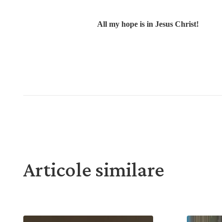
All my hope is in Jesus Christ!
Articole similare
O privire în viața noastră “din pustietate”
Mai înaint