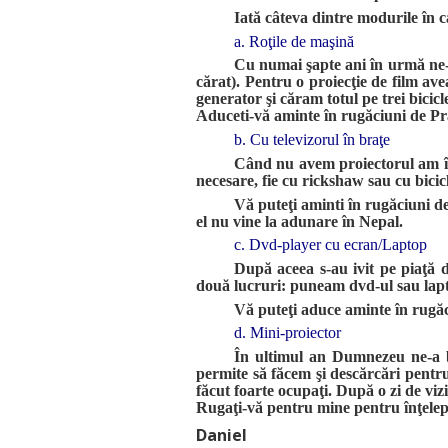
Iată câteva dintre modurile în c
a. Roţile de maşină
Cu numai şapte ani în urmă ne-a
cărat). Pentru o proiecţie de film av
generator şi căram totul pe trei bicicl
Aduceti-vă aminte în rugăciuni de P
b. Cu televizorul în braţe
Când nu avem proiectorul am înc
necesare, fie cu rickshaw sau cu bici
Vă puteţi aminti în rugăciuni de
el nu vine la adunare în Nepal.
c. Dvd-player cu ecran/Laptop
După aceea s-au ivit pe piaţă
două lucruri: puneam dvd-ul sau laptop
Vă puteţi aduce aminte în rugăc
d. Mini-proiector
În ultimul an Dumnezeu ne-a b
permite să făcem şi descărcări pentru
făcut foarte ocupaţi. După o zi de vi
Rugaţi-vă pentru mine pentru înţelepc
Daniel