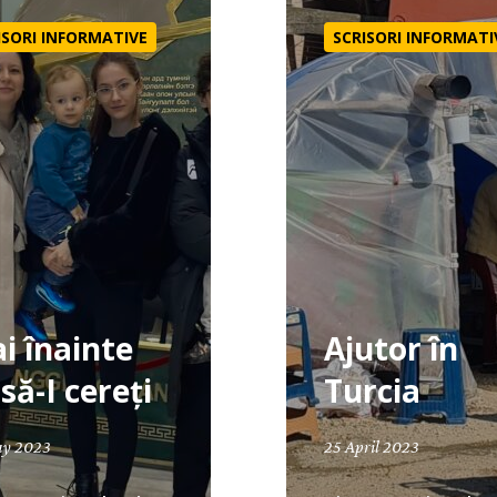
ISORI INFORMATIVE
SCRISORI INFORMATI
i înainte
Ajutor în
să-I cereți
Turcia
ay 2023
25 April 2023