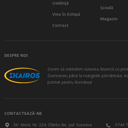
credinţă
Școală
Vino În Echipă
Magazin
Contact
DESPRE NOI
Dorim să extindem viziunea Bisericii cu privi
Dumnezeu până la marginile pământului. A
potrivit pentru România!
CONTACTEAZĂ-NE
Str. Morii, Nr. 224, Sfântu Ilie, jud. Suceava
0744 7