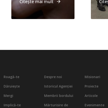
Citește mai mult
Cite
Roagă-te
Despre noi
Misionari
Dăruiește
Istoricul Agenției
Proiecte
Mergi
Membrii bordului
Articole
Implică-te
Mărturisire de
Evenimente