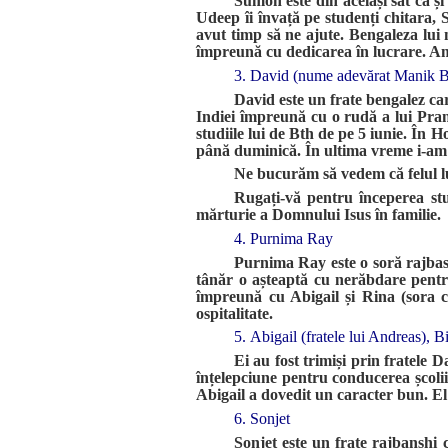
Sumon este din același sat ca ș
Udeep îi învață pe studenți chitara, 
avut timp să ne ajute. Bengaleza lui 
împreună cu dedicarea în lucrare. Am 
3. David (nume adevărat Manik 
David este un frate bengalez car
Indiei împreună cu o rudă a lui Pran
studiile lui de Bth de pe 5 iunie. În Ho
până duminică. În ultima vreme i-am
Ne bucurăm să vedem că felul lui
Rugați-vă pentru începerea stu
mărturie a Domnului Isus în familie.
4. Purnima Ray
Purnima Ray este o soră rajbas
tânăr o așteaptă cu nerăbdare pentr
împreună cu Abigail și Rina (sora c
ospitalitate.
5. Abigail (fratele lui Andreas), Bi
Ei au fost trimiși prin fratele 
înțelepciune pentru conducerea școlii
Abigail a dovedit un caracter bun. El l
6. Sonjet
Sonjet este un frate rajbanshi c