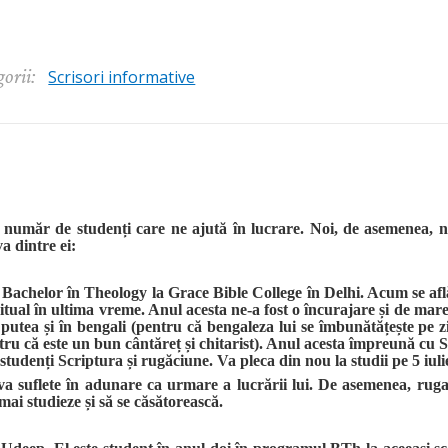
orii:
Scrisori informative
 număr de studenți care ne ajută în lucrare. Noi, de asemenea, n
va dintre ei:
at Bachelor în Theology la Grace Bible College în Delhi. Acum se află
tual în ultima vreme. Anul acesta ne-a fost o încurajare și de mare 
a putea și în bengali (pentru că bengaleza lui se îmbunătățește pe z
ru că este un bun cântăreț și chitarist). Anul acesta împreună cu 
studenți Scriptura și rugăciune. Va pleca din nou la studii pe 5 iul
a suflete în adunare ca urmare a lucrării lui. De asemenea, rugaț
ai studieze și să se căsătorească.