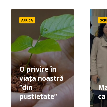
O privire în viața noastră “din pustietate”
Mai înaint
AFRICA
SCR
O privire în
viața noastră
“din
Ma
pustietate”
ca 