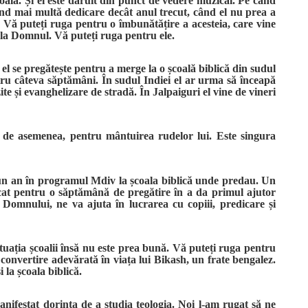
oală. Și el este dăruit din punct de vedere muzical. Pe când
stând mai multă dedicare decât anul trecut, când el nu prea a
. Vă puteți ruga pentru o îmbunătățire a acesteia, care vine
 la Domnul. Vă puteți ruga pentru ele.
el se pregătește pentru a merge la o școală biblică din sudul
tru câteva săptămâni. În sudul Indiei el ar urma să înceapă
zite și evanghelizare de stradă. În Jalpaiguri el vine de vineri
, de asemenea, pentru mântuirea rudelor lui. Este singura
 un an în programul Mdiv la școala biblică unde predau. Un
cat pentru o săptămână de pregătire în a da primul ajutor
 Domnului, ne va ajuta în lucrarea cu copiii, predicare și
ituația școalii însă nu este prea bună. Vă puteți ruga pentru
 convertire adevărată în viața lui Bikash, un frate bengalez.
 la școala biblică.
anifestat dorința de a studia teologia. Noi l-am rugat să ne