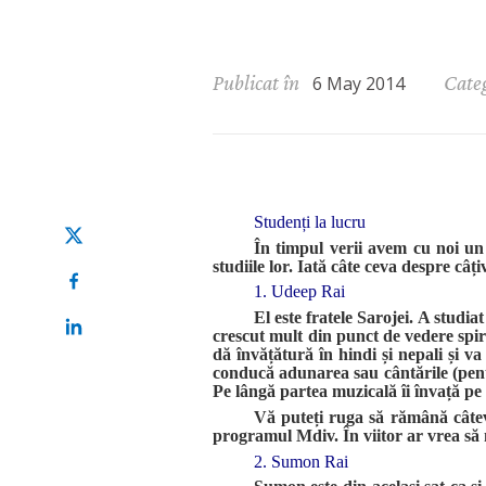
Publicat în
Categ
6 May 2014
Studenți la lucru
În timpul verii avem cu noi un
studiile lor. Iată câte ceva despre câți
1. Udeep Rai
El este fratele Sarojei. A studi
crescut mult din punct de vedere spiri
dă învățătură în hindi și nepali și v
conducă adunarea sau cântările (pent
Pe lângă partea muzicală îi învață pe 
Vă puteți ruga să rămână câtev
programul Mdiv. În viitor ar vrea să m
2. Sumon Rai