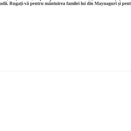
studii. Rugați-vă pentru mântuirea famliei lui din Maynaguri și pent