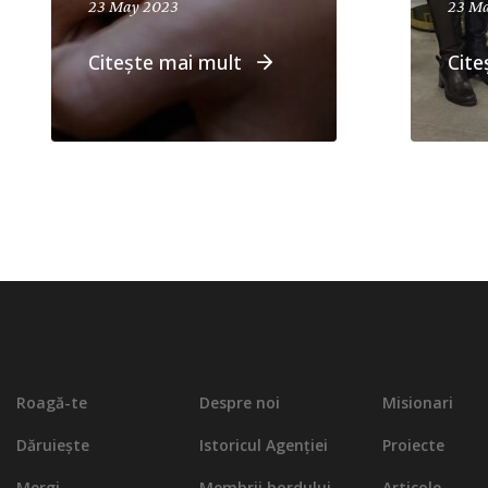
April 19, 2024
23 May 2023
23 M
Citește mai mult
Cite
Roagă-te
Despre noi
Misionari
Dăruiește
Istoricul Agenției
Proiecte
Mergi
Membrii bordului
Articole