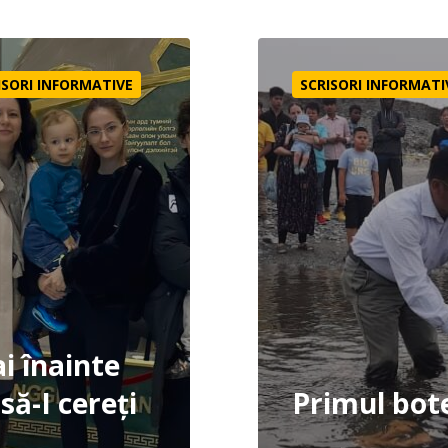
e ca să-I cereți
Primul botez
ISORI INFORMATIVE
SCRISORI INFORMATI
i înainte
să-I cereți
Primul bot