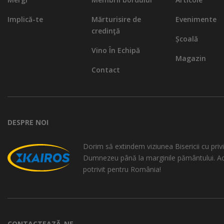
Implică-te
Mărturisire de
Evenimente
credinţă
Școală
Vino În Echipă
Magazin
Contact
DESPRE NOI
Dorim să extindem viziunea Bisericii cu privi
Dumnezeu până la marginile pământului. A
potrivit pentru România!
CONTACTEAZĂ-NE