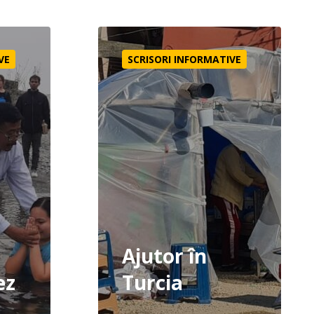
Ajutor în Turcia
VE
SCRISORI INFORMATIVE
Ajutor în
ez
Turcia