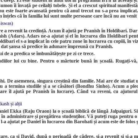
i Udeep. El este student în anul doi în programul BTh la aceeași șc
Sumon îi învață pe ceilalți tobele. Și el a crescut spiritual manife
nu este foarte avansată pentru că anul trecut nu s-a prea implicat
înțeles că în familia lui sunt multe persoane care încă nu au venit
Biswas)
e a revenit la credință. Acum îl ajută pe Pranish în Holdibari. Dar 
ish (Adars). Adars ne-a ajutat și el în lucrarea din Holdibari pen
ldibari el s-a implicat în cele patru zone în lucrarea cu copiii, în vi
 dat șansa să predice în adunare împreună cu Pranish.
 de a predica se îmbunătățește pe zi ce trece.
diilor lui cu bine. Pentru o mărturie bună în școală. Rugați-vă
hi. De asemenea, singura creștină din familie. Mai are de studiat
u a termina studiile și a se căsători (Bondhu Sinho). Acum a ple
are îl ajută pe Pranish în lucrare). Când va reveni, cu ajutorul
kash și alții
Daniel Ekka (Raju Oraon) la o școală biblică de lângă Jalpaiguri. S
 în administrare și pregătirea studenților. Vă puteți ruga pentru o
-a ajutat pe Daniel în lucrarea din Barohati și acum este de folos și
are, ca și David, după o perioadă de cădere, și-a revenit și și-a m