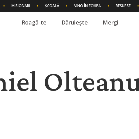
MISIONARI
ȘCOALĂ
VINO ÎN ECHIPĂ
RESURSE
Roagă-te
Dăruiește
Mergi
I
niel Oltean