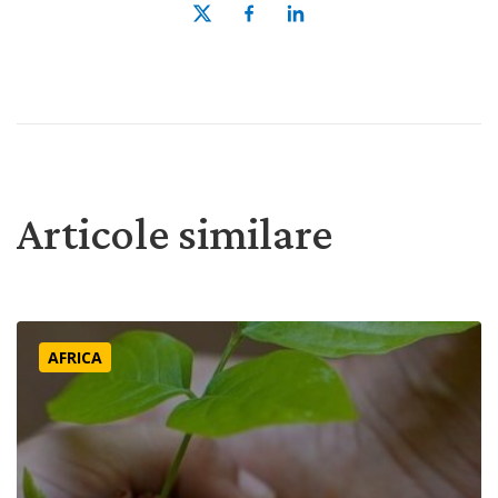
Articole similare
O privire în viața noastră “din pustietate”
AFRICA