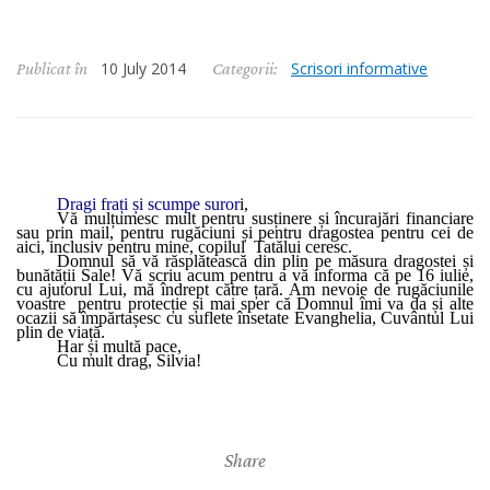
10 July 2014
Scrisori informative
Publicat în
Categorii:
Dragi frați și scumpe suror
i,
Vă mulțumesc mult pentru susținere și încurajări financiare
sau prin mail, pentru rugăciuni și pentru dragostea pentru cei de
aici, inclusiv pentru mine, copilul Tatălui ceresc.
Domnul să vă răsplătească din plin pe măsura dragostei și
bunătății Sale! Vă scriu acum pentru a vă informa că pe 16 iulie,
cu ajutorul Lui, mă îndrept către țară. Am nevoie de rugăciunile
voastre pentru protecție și mai sper că Domnul îmi va da și alte
ocazii să împărtașesc cu suflete însetate Evanghelia, Cuvântul Lui
plin de viață.
Har și multă pace,
Cu mult drag, Silvia!
Share