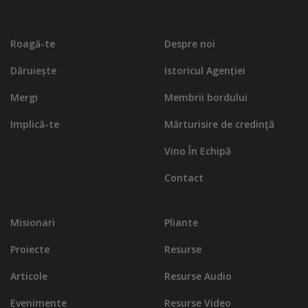
Roagă-te
Despre noi
Dăruiește
Istoricul Agenției
Mergi
Membrii bordului
Implică-te
Mărturisire de credinţă
Vino În Echipă
Contact
Misionari
Pliante
Proiecte
Resurse
Articole
Resurse Audio
Evenimente
Resurse Video