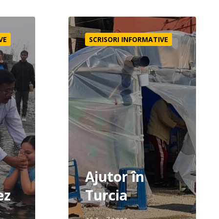
Ajutor în Turcia
VE
SCRISORI INFORMATIVE
Ajutor în
ez
Turcia