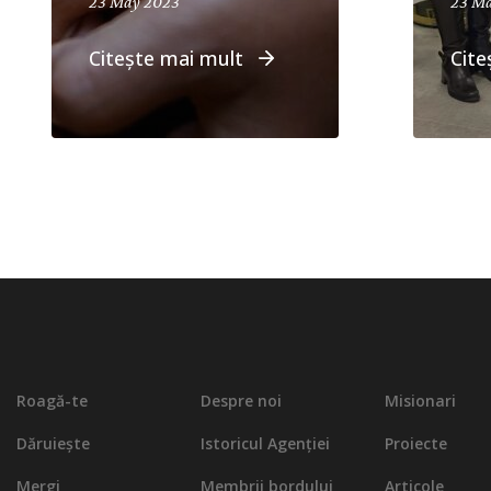
April 19, 2024
23 May 2023
23 M
Citește mai mult
Cite
Roagă-te
Despre noi
Misionari
Dăruiește
Istoricul Agenției
Proiecte
Mergi
Membrii bordului
Articole