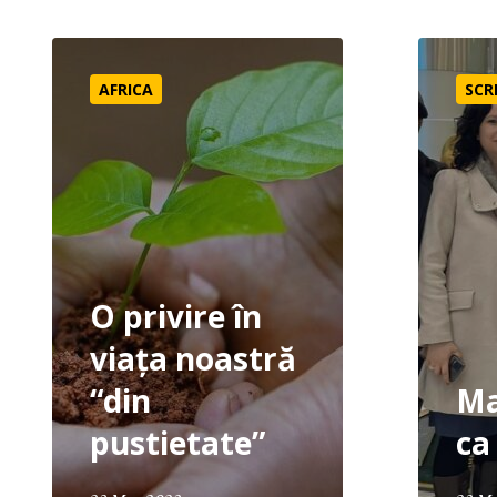
O privire în viața noastră “din pustietate”
Mai înaint
AFRICA
SCR
O privire în
viața noastră
“din
Ma
pustietate”
ca 