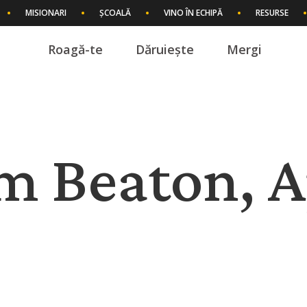
MISIONARI
ȘCOALĂ
VINO ÎN ECHIPĂ
RESURSE
Roagă-te
Dăruiește
Mergi
I
am Beaton, A