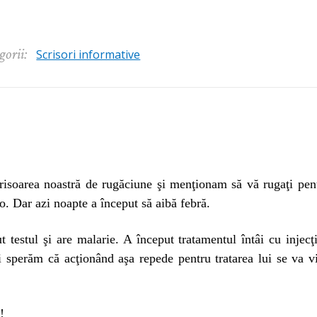
gorii:
Scrisori informative
isoarea noastră de rugăciune şi menţionam să vă rugaţi pentru
. Dar azi noapte a început să aibă febră.
 testul şi are malarie. A început tratamentul întâi cu injecţ
i sperăm că acţionând aşa repede pentru tratarea lui se va v
!