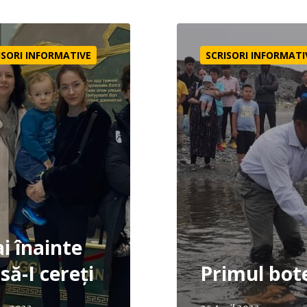
e ca să-I cereți
Primul botez
ISORI INFORMATIVE
SCRISORI INFORMATI
i înainte
să-I cereți
Primul bot