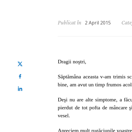
Publicat în
Cate
2 April 2015
Dragii noştri,
Săptămâna aceasta v-am trimis scr
bine, am avut un timp frumos acolo
Deşi nu are alte simptome, a făcut
pierdut de tot pofta de mâncare ş
vesel.
Apreciem mult rugăciunile voastre