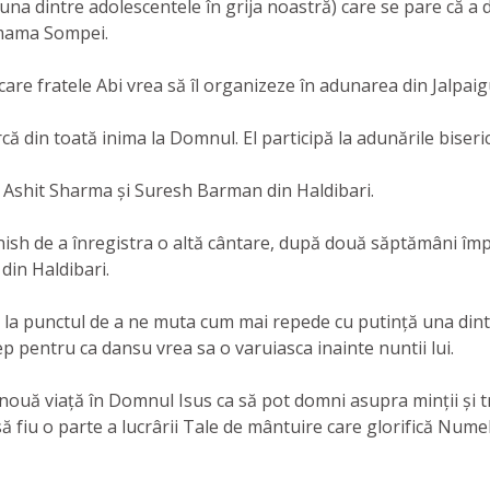
una dintre adolescentele în grija noastră) care se pare că a d
e mama Sompei.
are fratele Abi vrea să îl organizeze în adunarea din Jalpai
că din toată inima la Domnul. El participă la adunările biserici
i Ashit Sharma și Suresh Barman din Haldibari.
anish de a înregistra o altă cântare, după două săptămâni îm
din Haldibari.
ea la punctul de a ne muta cum mai repede cu putință una dint
 pentru ca dansu vrea sa o varuiasca inainte nuntii lui.
o nouă viață în Domnul Isus ca să pot domni asupra minții și 
ă fiu o parte a lucrârii Tale de mântuire care glorifică Nume