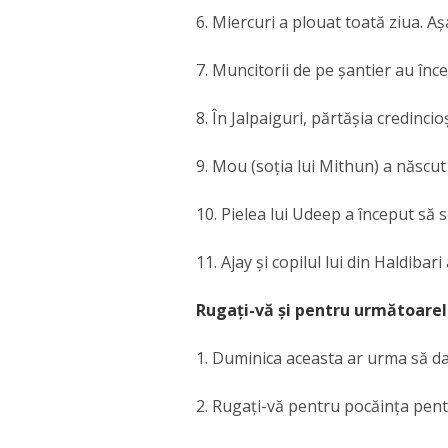
6. Miercuri a plouat toată ziua. Aș
7. Muncitorii de pe șantier au înce
8. În Jalpaiguri, părtășia credinci
9. Mou (soția lui Mithun) a născut
10. Pielea lui Udeep a început să s
11. Ajay și copilul lui din Haldibari
Rugați-vă și pentru următoarele
1. Duminica aceasta ar urma să dau
2. Rugați-vă pentru pocăința pent