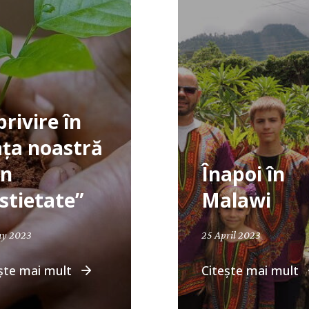
privire în
ața noastră
in
Înapoi în
stietate”
Malawi
April 19, 2024
ay 2023
25 April 2023
ște mai mult
Citește mai mult