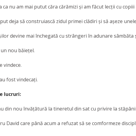
a ca nu am mai putut căra cărămizi și am făcut lecții cu copiii
put deja să construiască zidul primei clădiri și să așeze unele
oșilor devine mai închegată cu strângeri în adunare sâmbăta și
 un nou băiețel.
e vindece.
 au fost vindecați.
 lucruri:
 din nou învățătură la tineretul din sat cu privire la stăpâni
ru David care până acum a refuzat să se comformeze discipli