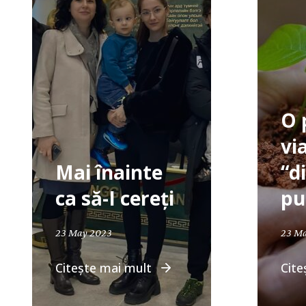
O 
vi
Mai înainte
“d
ca să-I cereți
pu
23 May 2023
23 M
Citește mai mult
Cite