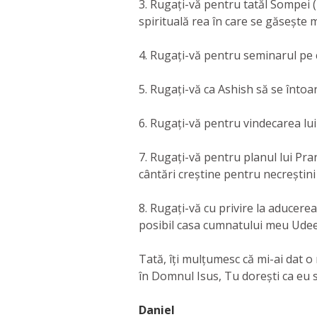
3. Rugați-vă pentru tatăl Sompei (
spirituală rea în care se găseșt
4. Rugați-vă pentru seminarul pe c
5. Rugați-vă ca Ashish să se întoar
6. Rugați-vă pentru vindecarea lu
7. Rugați-vă pentru planul lui Pr
cântări creștine pentru necreștini 
8. Rugați-vă cu privire la aducer
posibil casa cumnatului meu Udeep
Tată, îți mulțumesc că mi-ai dat 
în Domnul Isus, Tu dorești ca eu s
Daniel