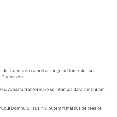
rate de Dumnezeu cu prețul sângelui Domnului Isus.
ui Dumnezeu.
nezeu. Această tranformare se întamplă dacă continuăm
n trupul Domnului Isus. Nu putem fi mai sus de ceea ce