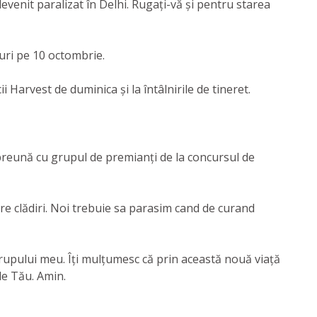
evenit paralizat în Delhi. Rugați-vă și pentru starea
guri pe 10 octombrie.
i Harvest de duminica și la întâlnirile de tineret.
preună cu grupul de premianți de la concursul de
re clădiri. Noi trebuie sa parasim cand de curand
trupului meu. Îți mulțumesc că prin această nouă viață
le Tău. Amin.