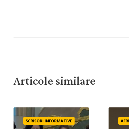
Articole similare
Mai înainte ca să-I cereți
O privire 
SCRISORI INFORMATIVE
AFR