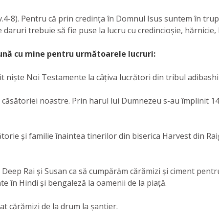
e (v.4-8). Pentru că prin credința în Domnul Isus suntem în t
 daruri trebuie să fie puse la lucru cu credincioșie, hărnicie
nă cu mine pentru următoarele lucruri:
it niște Noi Testamente la câțiva lucrători din tribul adibashi
 căsătoriei noastre. Prin harul lui Dumnezeu s-au împlinit 
torie și familie înaintea tinerilor din biserica Harvest di
Deep Rai și Susan ca să cumpărăm cărămizi și ciment pentru 
e în Hindi și bengaleză la oamenii de la piață.
at cărămizi de la drum la șantier.