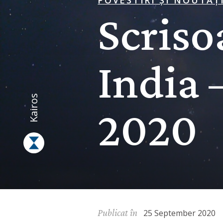
POVESTIRI ȘI NOUTĂȚ
Scriso
India 
Kairos
2020
Publicat în
25 September 2020