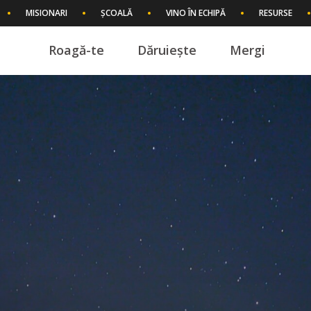
MISIONARI
ȘCOALĂ
VINO ÎN ECHIPĂ
RESURSE
Roagă-te
Dăruiește
Mergi