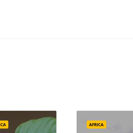
în viața noastră “din pustietate”
Înapoi în Malawi
ICA
AFRICA