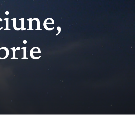
ciune,
brie