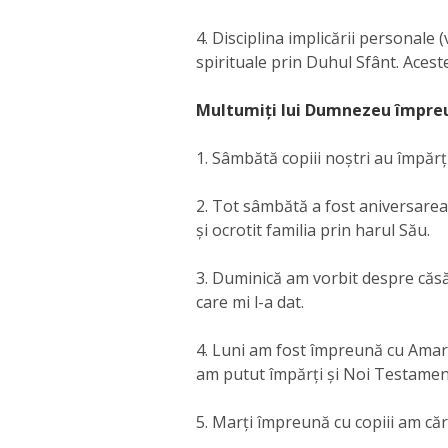
4. Disciplina implicării personal
spirituale prin Duhul Sfânt. Aceste
Multumiți lui Dumnezeu împreu
1. Sâmbătă copiii noștri au împărț
2. Tot sâmbătă a fost aniversarea
și ocrotit familia prin harul Său.
3. Duminică am vorbit despre căsă
care mi l-a dat.
4. Luni am fost împreună cu Amar 
am putut împărți și Noi Testament
5. Marți împreună cu copiii am căr