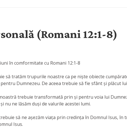
rsonală (Romani 12:1-8)
siuni în comformitate cu Romani 12:1-8
ebuie să tratăm trupurile noastre ca pe niște obiecte cumpă
 pentru Dumnezeu. De aceea trebuie să fie sfânt și plăcut l
ea noastră trebuie transformată prin și pentru voia lui Dum
i nu ne lăsăm duși de valurile acestei lumi.
oi trebuie să ne așezăm viața prin credința în Domnul Isus, î
omnul Isus.