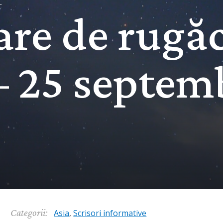
I
are de rugă
– 25 septem
Categorii:
Asia
,
Scrisori informative