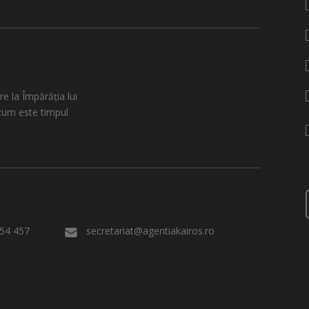
re la Împărăția lui
cum este timpul
54 457
secretariat@agentiakairos.ro