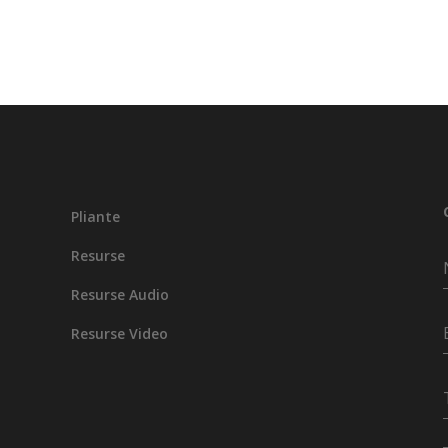
Pliante
Resurse
Resurse Audio
Resurse Video