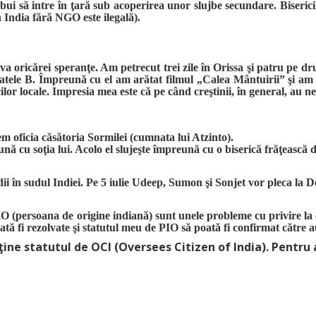
rebui să intre în ţară sub acoperirea unor slujbe secundare. Biseri
 în India fără NGO este ilegală).
va oricărei speranţe. Am petrecut trei zile în Orissa şi patru pe d
ratele B. Împreună cu el am arătat filmul „Calea Mântuirii” şi am 
cilor locale. Impresia mea este că pe când creştinii, în general, au 
m oficia căsătoria Sormilei (cumnata lui Atzinto).
ă cu soţia lui. Acolo el slujeşte împreună cu o biserică frăţească d
ii în sudul Indiei. Pe 5 iulie Udeep, Sumon şi Sonjet vor pleca la De
 (persoana de origine indiană) sunt unele probleme cu privire la c
oată fi rezolvate şi statutul meu de PIO să poată fi confirmat către au
ine statutul de OCI (Oversees Citizen of India). Pentru a