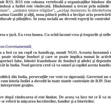
umit RSS. RSS este coloana vertebrală a organizaţiilor hinduse di
indusă a Indiei este vindecată. Hinduismul a trecut prin mâinile
siune”
, „
unitatea tuturor religiilor”
, „
acelaşi dumnezeu în diferite
form
a Gandhi şi alţii, noua pătură poltică a învăţat arta penetrării s
culturale şi ştiinţifice. În zona socială au devenit experţi în contro
vrea o ţară. Ea vrea lumea. Cu ochii lacomi vrea şi trupurile şi sufl
Non-Guvernamentală
a a fost ca un copil cu handicap, numit NGO. Aceasta înseamnă 
poate strânge fonduri şi care se poate implica numai în activităţ
porturi false, folosiri frauduloase de fonduri şi altele) şi depende
cât în India. Noul guvern cred că va omorî şi copilul acesta handica
litică din India, persecuţiile vor veni cu siguranţă. Guvernul nu se
a cum istoria Indiei a dovedit în toate statele controlate de BJP. Da
 interpretate graţios.
are după vindecarea ei este limitat. De aceea va face tot ce îi va st
se referă la mişcarea lucrătorilor, banilor şi a bisericilor.