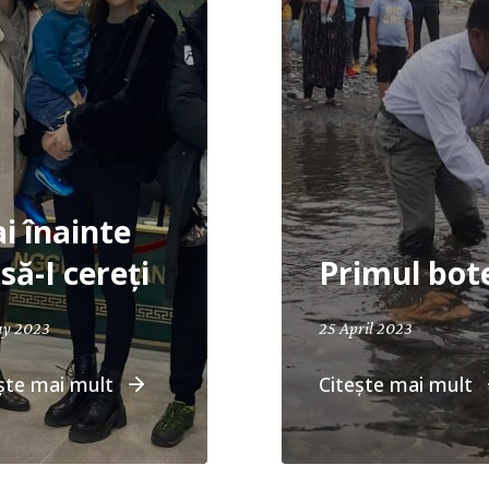
i înainte
să-I cereți
Primul bot
ay 2023
25 April 2023
ște mai mult
Citește mai mult