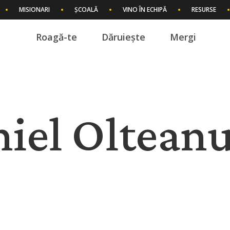
MISIONARI
ȘCOALĂ
VINO ÎN ECHIPĂ
RESURSE
Roagă-te
Dăruiește
Mergi
I
niel Oltean