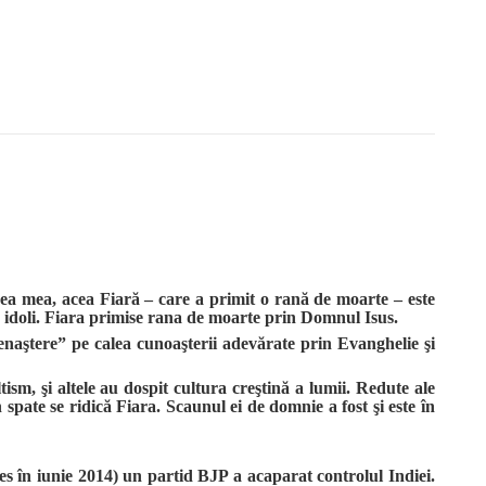
ea mea, acea Fiară – care a primit o rană de moarte – este
la idoli. Fiara primise rana de moarte prin Domnul Isus.
renaştere” pe calea cunoaşterii adevărate prin Evanghelie şi
ism, şi altele au dospit cultura creştină a lumii. Redute ale
spate se ridică Fiara. Scaunul ei de domnie a fost şi este în
es în iunie 2014) un partid BJP a acaparat controlul Indiei.