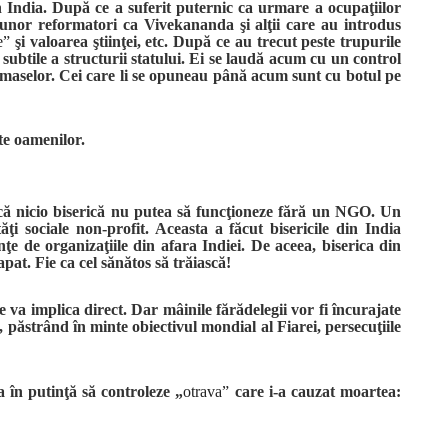
n India. După ce a suferit puternic ca urmare a ocupaţiilor
 unor reformatori ca Vivekananda şi alţii care au introdus
e”
şi valoarea ştiinţei, etc. După ce au trecut peste trupurile
ubtile a structurii statului. Ei se laudă acum cu un control
lul maselor. Cei care li se opuneau până acum sunt cu botul pe
ete oamenilor.
că nicio biserică nu putea să funcţioneze fără un NGO. Un
i sociale non-profit. Aceasta a făcut bisericile din India
nţe de organizaţiile din afara Indiei. De aceea, biserica din
pat. Fie ca cel sănătos să trăiască!
 va implica direct. Dar mâinile fărădelegii vor fi încurajate
r, păstrând în minte obiectivul mondial al Fiarei, persecuţiile
a în putinţă să controleze „
otrava”
care i-a cauzat moartea: