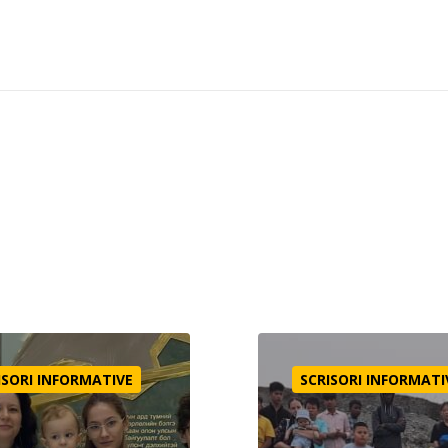
e ca să-I cereți
Primul botez
ISORI INFORMATIVE
SCRISORI INFORMATI