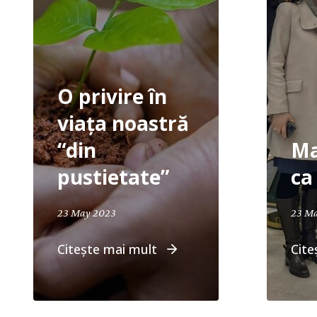
O privire în
viața noastră
“din
Ma
pustietate”
ca 
April 19, 2024
23 May 2023
23 M
Citește mai mult
Cite