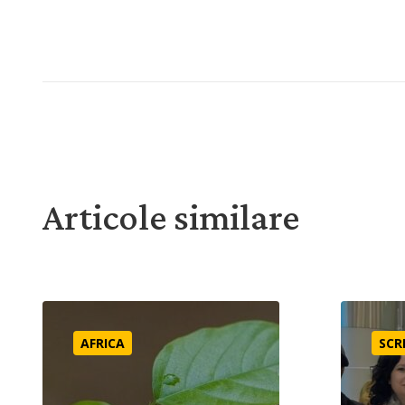
Articole similare
O privire în viața noastră “din pustietate”
Mai înaint
AFRICA
SCR