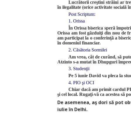
Lucrătorii creştini străini ar t
în ilegalitate (orice activitate socială
Post Scriptum:
1. Orissa
În Orissa biserica speră împotri
Orissa am fost găzduiţi din nou de f
am participat la o conferinţă a biseri
în domeniul financiar.
2. Căsătoria Sormilei
Am vrea, cât de curând, să pute
Atzinto s-a mutat în Dhupguri împreun
3. Studenţii
Pe 5 iunie David va pleca la stud
4. PIO şi OCI
Chiar dacă am primit cardul PIO
şi cel local. Rugaţi-vă ca acestea să p
De asemenea, aş dori să pot obţ
iulie în Delhi.