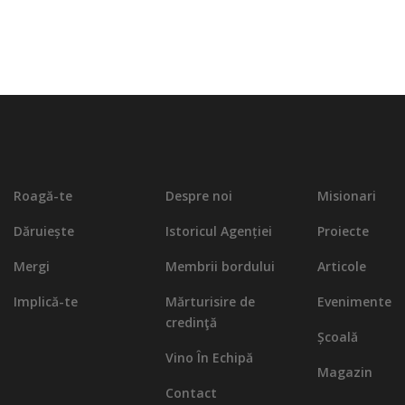
Roagă-te
Despre noi
Misionari
Dăruiește
Istoricul Agenției
Proiecte
Mergi
Membrii bordului
Articole
Implică-te
Mărturisire de
Evenimente
credinţă
Școală
Vino În Echipă
Magazin
Contact