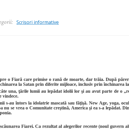
egorii:
Scrisori informative
spre o Fiară care primise o rană de moarte, dar trăia. După părer
nchinarea la Satan prin diferite mijloace, inclusiv prin închinarea 
âte una, ţările lumii au lepădat idolii lor şi au avut parte de o „
e vindece.
i s-au întors la idolatrie mascată sau făţişă. New Age, yoga, ocult
a nu se vrea o Comunitate creştină, America şi ea s-a lepădat. Din 
aponia.
scăunarea Fiarei. Ca rezultat al alegerilor recente (noul guvern al