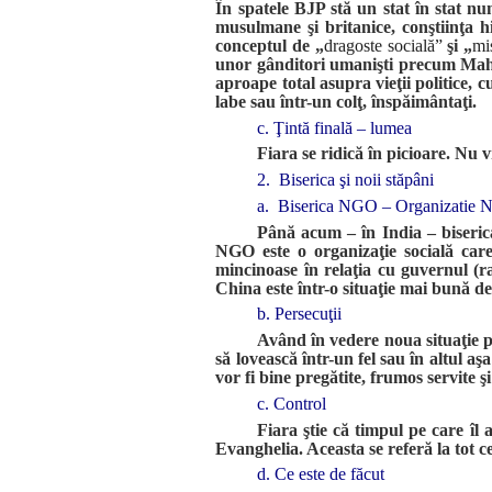
În spatele BJP stă un stat în stat n
musulmane şi britanice, conştiinţa h
conceptul de „
dragoste socială”
şi „
mi
unor gânditori umanişti precum Mahatm
aproape total asupra vieţii politice, 
labe sau într-un colţ, înspăimântaţi.
c. Ţintă finală – lumea
Fiara se ridică în picioare. Nu 
2. Biserica şi noii stăpâni
a. Biserica NGO – Organizatie 
Până acum – în India – biseric
NGO este o organizaţie socială care 
mincinoase în relaţia cu guvernul (ra
China este într-o situaţie mai bună de
b. Persecuţii
Având în vedere noua situaţie po
să lovească într-un fel sau în altul aş
vor fi bine pregătite, frumos servite şi
c. Control
Fiara ştie că timpul pe care îl 
Evanghelia. Aceasta se referă la tot ce 
d. Ce este de făcut