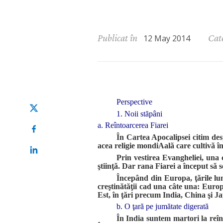
Publicat în
Cat
12 May 2014
Perspective
1. Noii stăpâni
a. Reîntoarcerea Fiarei
În Cartea Apocalipsei citim de
acea religie mondiAală care cultivă î
Prin vestirea Evangheliei, una c
ştiinţă. Dar rana Fiarei a început să s
Începând din Europa, ţările lumi
creştinătăţii cad una câte una: Europ
Est, în ţări precum India, China şi J
b. O ţară pe jumătate digerată
În India suntem martori la reîn