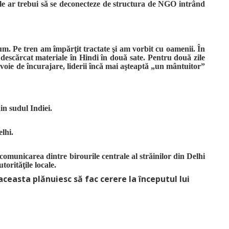
cile ar trebui să se deconecteze de structura de NGO intrând
rum. Pe tren am împărţit tractate şi am vorbit cu oamenii. În
descărcat materiale în Hindi în două sate. Pentru două zile
nevoie de încurajare, liderii încă mai aşteaptă „un mântuitor”
in sudul Indiei.
lhi.
omunicarea dintre birourile centrale al străinilor din Delhi
torităţile locale.
ceasta plănuiesc să fac cerere la începutul lui